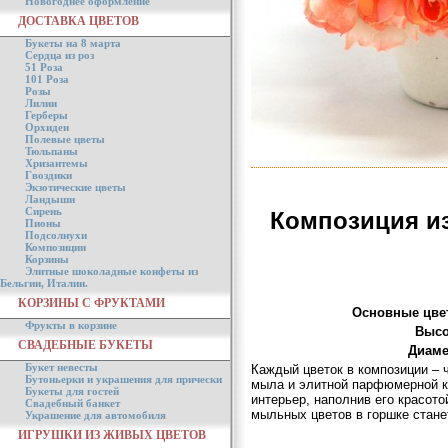
Новогоднее оформление
ДОСТАВКА ЦВЕТОВ
Букеты на 8 марта
Сердца из роз
51 Роза
101 Роза
Розы
Лилии
Герберы
Орхидеи
Полевые цветы
Тюльпаны
Хризантемы
Гвоздики
Экзотические цветы
Ландыши
Сирень
Композиция и
Пионы
Подсолнухи
Композиции
Корзины
Элитные шоколадные конфеты из
Бельгии, Италии.
КОРЗИНЫ С ФРУКТАМИ
Основные цве
Фрукты в корзине
Высо
СВАДЕБНЫЕ БУКЕТЫ
Диаме
Букет невесты
Каждый цветок в композиции – 
Бутоньерки и украшения для прически
мыла и элитной парфюмерной к
Букеты для гостей
интерьер, наполнив его красот
Свадебный банкет
мыльных цветов в горшке стан
Украшение для автомобиля
ИГРУШКИ ИЗ ЖИВЫХ ЦВЕТОВ