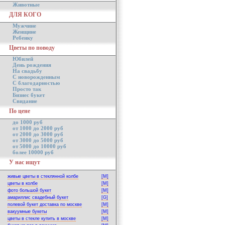
Животные
ДЛЯ КОГО
Мужчине
Женщине
Ребенку
Цветы по поводу
Юбилей
День рождения
На свадьбу
С новорожденным
С благодарностью
Просто так
Бизнес букет
Свидание
По цене
до 1000 руб
от 1000 до 2000 руб
от 2000 до 3000 руб
от 3000 до 5000 руб
от 5000 до 10000 руб
более 10000 руб
У нас ищут
живые цветы в стеклянной колбе
[M]
цветы в колбе
[M]
фото большой букет
[M]
амариллис свадебный букет
[G]
полевой букет доставка по москве
[M]
вакуумные букеты
[M]
цветы в стекле купить в москве
[M]