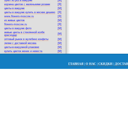
букет из роз в вакууме
[M]
корзина цветов с маленькими розами
[Я]
цветы в вакууме
[M]
цветы в вакууме купить в москве дешево
[Я]
www.flowers-moscow.ru
[Я]
из живых цветов
[M]
flowers-moscow.ru
[Я]
цветы в вакууме фото
[M]
живые цветы в стеклянной колбе
[M]
краснодар
оптовый рынок в жулебино конфеты
[M]
лилии с доставкой москва
[M]
цветы-в-вакуумной-упаковке
[M]
купить цветок жених и невеста
[M]
ГЛАВНАЯ
|
О НАС
|
СКИДКИ
|
ДОСТА