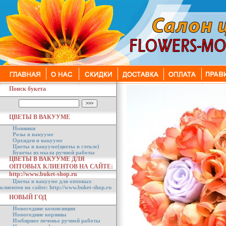
Поиск букета
ЦВЕТЫ В ВАКУУМЕ
Новинки
Розы в вакууме
Орхидеи в вакууме
Цветы в вакууме(цветы в стекле)
Букеты из мыла ручной работы
ЦВЕТЫ В ВАКУУМЕ ДЛЯ
ОПТОВЫХ КЛИЕНТОВ НА САЙТЕ:
http://www.buket-shop.ru
Цветы в вакууме для оптовых
клиентов на сайте: http://www.buket-shop.ru
НОВЫЙ ГОД
Новогодние композиции
Новогодние корзины
Имбирное печенье ручной работы