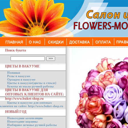
Поиск букета
ЦВЕТЫ В ВАКУУМЕ
Новинки
Розы в вакууме
Орхидеи в вакууме
Цветы в вакууме(цветы в стекле)
Букеты из мыла ручной работы
ЦВЕТЫ В ВАКУУМЕ ДЛЯ
ОПТОВЫХ КЛИЕНТОВ НА САЙТЕ:
http://www.buket-shop.ru
Цветы в вакууме для оптовых
клиентов на сайте: http://www.buket-shop.ru
НОВЫЙ ГОД
Новогодние композиции
Новогодние корзины
Имбирное печенье ручной работы