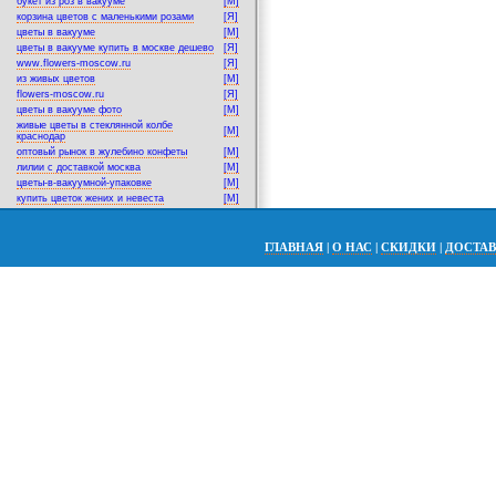
букет из роз в вакууме
[M]
корзина цветов с маленькими розами
[Я]
цветы в вакууме
[M]
цветы в вакууме купить в москве дешево
[Я]
www.flowers-moscow.ru
[Я]
из живых цветов
[M]
flowers-moscow.ru
[Я]
цветы в вакууме фото
[M]
живые цветы в стеклянной колбе
[M]
краснодар
оптовый рынок в жулебино конфеты
[M]
лилии с доставкой москва
[M]
цветы-в-вакуумной-упаковке
[M]
купить цветок жених и невеста
[M]
ГЛАВНАЯ
|
О НАС
|
СКИДКИ
|
ДОСТА