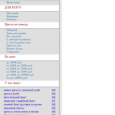
Животные
ДЛЯ КОГО
Мужчине
Женщине
Ребенку
Цветы по поводу
Юбилей
День рождения
На свадьбу
С новорожденным
С благодарностью
Просто так
Бизнес букет
Свидание
По цене
до 1000 руб
от 1000 до 2000 руб
от 2000 до 3000 руб
от 3000 до 5000 руб
от 5000 до 10000 руб
более 10000 руб
У нас ищут
живые цветы в стеклянной колбе
[M]
цветы в колбе
[M]
фото большой букет
[M]
амариллис свадебный букет
[G]
полевой букет доставка по москве
[M]
вакуумные букеты
[M]
цветы в стекле купить в москве
[M]