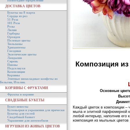
Новогоднее оформление
ДОСТАВКА ЦВЕТОВ
Букеты на 8 марта
Сердца из роз
51 Роза
101 Роза
Розы
Лилии
Герберы
Орхидеи
Полевые цветы
Тюльпаны
Хризантемы
Гвоздики
Экзотические цветы
Ландыши
Сирень
Композиция из
Пионы
Подсолнухи
Композиции
Корзины
Элитные шоколадные конфеты из
Бельгии, Италии.
КОРЗИНЫ С ФРУКТАМИ
Основные цвет
Фрукты в корзине
Высот
СВАДЕБНЫЕ БУКЕТЫ
Диамет
Букет невесты
Каждый цветок в композиции – 
Бутоньерки и украшения для прически
мыла и элитной парфюмерной к
Букеты для гостей
любой интерьер, наполнив его 
Свадебный банкет
композиция из мыльных цветов
Украшение для автомобиля
ИГРУШКИ ИЗ ЖИВЫХ ЦВЕТОВ