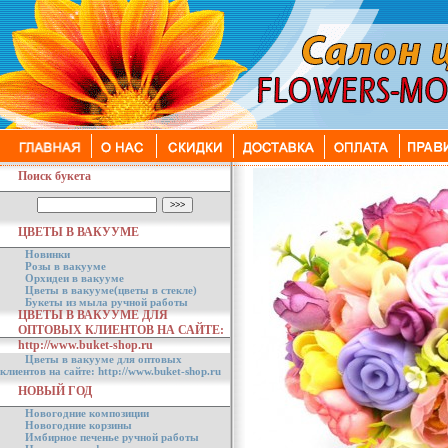
Поиск букета
ЦВЕТЫ В ВАКУУМЕ
Новинки
Розы в вакууме
Орхидеи в вакууме
Цветы в вакууме(цветы в стекле)
Букеты из мыла ручной работы
ЦВЕТЫ В ВАКУУМЕ ДЛЯ
ОПТОВЫХ КЛИЕНТОВ НА САЙТЕ:
http://www.buket-shop.ru
Цветы в вакууме для оптовых
клиентов на сайте: http://www.buket-shop.ru
НОВЫЙ ГОД
Новогодние композиции
Новогодние корзины
Имбирное печенье ручной работы