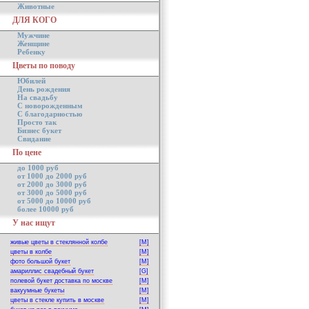
Животные
ДЛЯ КОГО
Мужчине
Женщине
Ребенку
Цветы по поводу
Юбилей
День рождения
На свадьбу
С новорожденным
С благодарностью
Просто так
Бизнес букет
Свидание
По цене
до 1000 руб
от 1000 до 2000 руб
от 2000 до 3000 руб
от 3000 до 5000 руб
от 5000 до 10000 руб
более 10000 руб
У нас ищут
живые цветы в стеклянной колбе
[M]
цветы в колбе
[M]
фото большой букет
[M]
амариллис свадебный букет
[G]
полевой букет доставка по москве
[M]
вакуумные букеты
[M]
цветы в стекле купить в москве
[M]