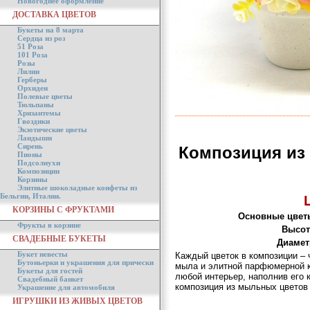
Новогоднее оформление
ДОСТАВКА ЦВЕТОВ
Букеты на 8 марта
Сердца из роз
51 Роза
101 Роза
Розы
Лилии
Герберы
Орхидеи
Полевые цветы
Тюльпаны
Хризантемы
Гвоздики
Экзотические цветы
Ландыши
Сирень
Композиция из
Пионы
Подсолнухи
Композиции
Корзины
Элитные шоколадные конфеты из
Бельгии, Италии.
КОРЗИНЫ С ФРУКТАМИ
Основные цвет
Фрукты в корзине
Высот
СВАДЕБНЫЕ БУКЕТЫ
Диамет
Букет невесты
Каждый цветок в композиции – 
Бутоньерки и украшения для прически
мыла и элитной парфюмерной к
Букеты для гостей
любой интерьер, наполнив его 
Свадебный банкет
композиция из мыльных цветов
Украшение для автомобиля
ИГРУШКИ ИЗ ЖИВЫХ ЦВЕТОВ