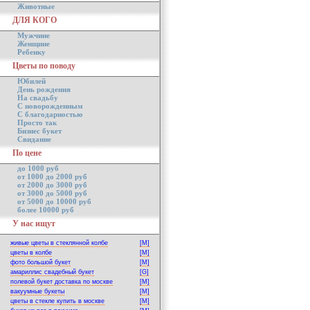
Животные
ДЛЯ КОГО
Мужчине
Женщине
Ребенку
Цветы по поводу
Юбилей
День рождения
На свадьбу
С новорожденным
С благодарностью
Просто так
Бизнес букет
Свидание
По цене
до 1000 руб
от 1000 до 2000 руб
от 2000 до 3000 руб
от 3000 до 5000 руб
от 5000 до 10000 руб
более 10000 руб
У нас ищут
живые цветы в стеклянной колбе
[M]
цветы в колбе
[M]
фото большой букет
[M]
амариллис свадебный букет
[G]
полевой букет доставка по москве
[M]
вакуумные букеты
[M]
цветы в стекле купить в москве
[M]