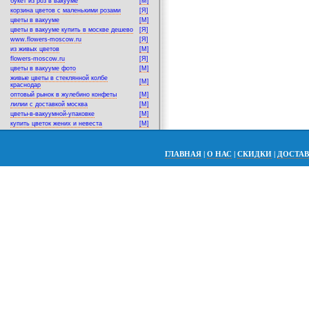
букет из роз в вакууме
[M]
корзина цветов с маленькими розами
[Я]
цветы в вакууме
[M]
цветы в вакууме купить в москве дешево
[Я]
www.flowers-moscow.ru
[Я]
из живых цветов
[M]
flowers-moscow.ru
[Я]
цветы в вакууме фото
[M]
живые цветы в стеклянной колбе
[M]
краснодар
оптовый рынок в жулебино конфеты
[M]
лилии с доставкой москва
[M]
цветы-в-вакуумной-упаковке
[M]
купить цветок жених и невеста
[M]
ГЛАВНАЯ
|
О НАС
|
СКИДКИ
|
ДОСТА