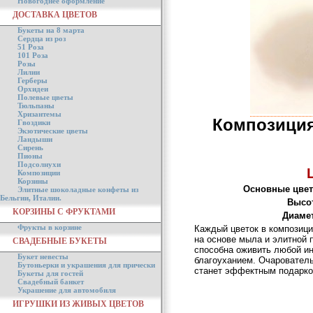
Новогоднее оформление
ДОСТАВКА ЦВЕТОВ
Букеты на 8 марта
Сердца из роз
51 Роза
101 Роза
Розы
Лилии
Герберы
Орхидеи
Полевые цветы
Тюльпаны
Хризантемы
Композиция
Гвоздики
Экзотические цветы
Ландыши
Сирень
Пионы
Подсолнухи
Композиции
Корзины
Основные цвет
Элитные шоколадные конфеты из
Бельгии, Италии.
Высо
КОРЗИНЫ С ФРУКТАМИ
Диаме
Фрукты в корзине
Каждый цветок в композици
на основе мыла и элитной 
СВАДЕБНЫЕ БУКЕТЫ
способна оживить любой ин
Букет невесты
благоуханием. Очарователь
Бутоньерки и украшения для прически
станет эффектным подарк
Букеты для гостей
Свадебный банкет
Украшение для автомобиля
ИГРУШКИ ИЗ ЖИВЫХ ЦВЕТОВ