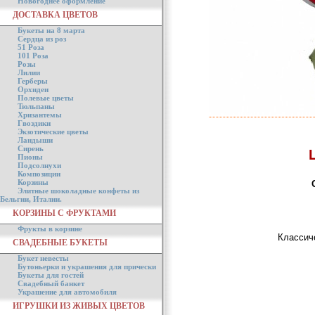
Новогоднее оформление
ДОСТАВКА ЦВЕТОВ
Букеты на 8 марта
Сердца из роз
51 Роза
101 Роза
Розы
Лилии
Герберы
Орхидеи
Полевые цветы
Тюльпаны
Хризантемы
Гвоздики
Экзотические цветы
Ландыши
Сирень
Пионы
Подсолнухи
Композиции
Корзины
Элитные шоколадные конфеты из
Бельгии, Италии.
КОРЗИНЫ С ФРУКТАМИ
Фрукты в корзине
Классиче
СВАДЕБНЫЕ БУКЕТЫ
Букет невесты
Бутоньерки и украшения для прически
Букеты для гостей
Свадебный банкет
Украшение для автомобиля
ИГРУШКИ ИЗ ЖИВЫХ ЦВЕТОВ