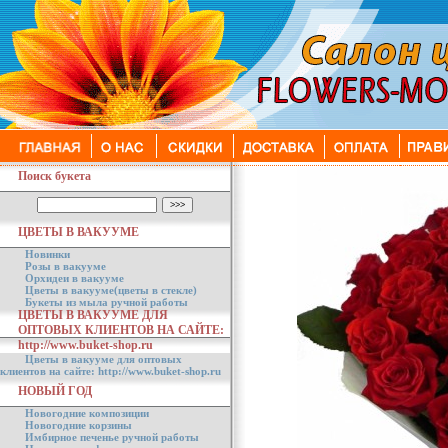
Поиск букета
ЦВЕТЫ В ВАКУУМЕ
Новинки
Розы в вакууме
Орхидеи в вакууме
Цветы в вакууме(цветы в стекле)
Букеты из мыла ручной работы
ЦВЕТЫ В ВАКУУМЕ ДЛЯ
ОПТОВЫХ КЛИЕНТОВ НА САЙТЕ:
http://www.buket-shop.ru
Цветы в вакууме для оптовых
клиентов на сайте: http://www.buket-shop.ru
НОВЫЙ ГОД
Новогодние композиции
Новогодние корзины
Имбирное печенье ручной работы