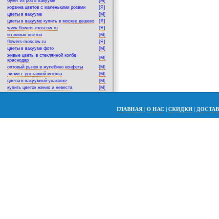
букет из роз в вакууме
[M]
корзина цветов с маленькими розами
[Я]
цветы в вакууме
[M]
цветы в вакууме купить в москве дешево
[Я]
www.flowers-moscow.ru
[Я]
из живых цветов
[M]
flowers-moscow.ru
[Я]
цветы в вакууме фото
[M]
живые цветы в стеклянной колбе
[M]
краснодар
оптовый рынок в жулебино конфеты
[M]
лилии с доставкой москва
[M]
цветы-в-вакуумной-упаковке
[M]
купить цветок жених и невеста
[M]
ГЛАВНАЯ
|
О НАС
|
СКИДКИ
|
ДОСТА