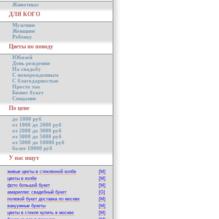
Животные
ДЛЯ КОГО
Мужчине
Женщине
Ребенку
Цветы по поводу
Юбилей
День рождения
На свадьбу
С новорожденным
С благодарностью
Просто так
Бизнес букет
Свидание
По цене
до 1000 руб
от 1000 до 2000 руб
от 2000 до 3000 руб
от 3000 до 5000 руб
от 5000 до 10000 руб
более 10000 руб
У нас ищут
живые цветы в стеклянной колбе
[M]
цветы в колбе
[M]
фото большой букет
[M]
амариллис свадебный букет
[G]
полевой букет доставка по москве
[M]
вакуумные букеты
[M]
цветы в стекле купить в москве
[M]