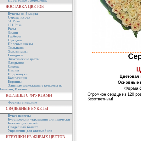
Новогоднее оформление
ДОСТАВКА ЦВЕТОВ
Букеты на 8 марта
Сердца из роз
51 Роза
101 Роза
Розы
Лилии
Герберы
Орхидеи
Полевые цветы
Тюльпаны
Хризантемы
Сер
Гвоздики
Экзотические цветы
Ландыши
Сирень
Ц
Пионы
Подсолнухи
Цветовая 
Композиции
Корзины
Основные 
Элитные шоколадные конфеты из
Форма б
Бельгии, Италии.
Огромное сердце из 120 роз
КОРЗИНЫ С ФРУКТАМИ
безответным!
Фрукты в корзине
СВАДЕБНЫЕ БУКЕТЫ
Букет невесты
Бутоньерки и украшения для прически
Букеты для гостей
Свадебный банкет
Украшение для автомобиля
ИГРУШКИ ИЗ ЖИВЫХ ЦВЕТОВ