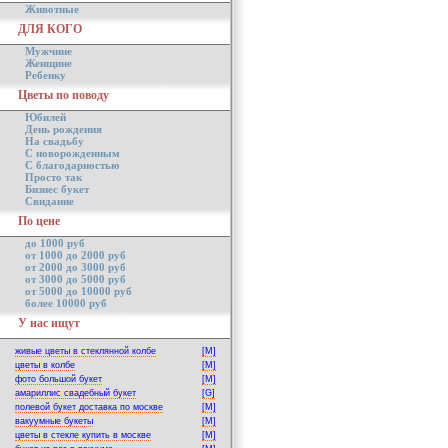
Животные
ДЛЯ КОГО
Мужчине
Женщине
Ребенку
Цветы по поводу
Юбилей
День рождения
На свадьбу
С новорожденным
С благодарностью
Просто так
Бизнес букет
Свидание
По цене
до 1000 руб
от 1000 до 2000 руб
от 2000 до 3000 руб
от 3000 до 5000 руб
от 5000 до 10000 руб
более 10000 руб
У нас ищут
живые цветы в стеклянной колбе
[M]
цветы в колбе
[M]
фото большой букет
[M]
амариллис свадебный букет
[G]
полевой букет доставка по москве
[M]
вакуумные букеты
[M]
цветы в стекле купить в москве
[M]