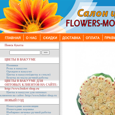
Поиск букета
ЦВЕТЫ В ВАКУУМЕ
Новинки
Розы в вакууме
Орхидеи в вакууме
Цветы в вакууме(цветы в стекле)
Букеты из мыла ручной работы
ЦВЕТЫ В ВАКУУМЕ ДЛЯ
ОПТОВЫХ КЛИЕНТОВ НА САЙТЕ:
http://www.buket-shop.ru
Цветы в вакууме для оптовых
клиентов на сайте: http://www.buket-shop.ru
НОВЫЙ ГОД
Новогодние композиции
Новогодние корзины
Имбирное печенье ручной работы