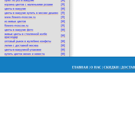
букет из роз в вакууме
[M]
корзина цветов с маленькими розами
[Я]
цветы в вакууме
[M]
цветы в вакууме купить в москве дешево
[Я]
www.flowers-moscow.ru
[Я]
из живых цветов
[M]
flowers-moscow.ru
[Я]
цветы в вакууме фото
[M]
живые цветы в стеклянной колбе
[M]
краснодар
оптовый рынок в жулебино конфеты
[M]
лилии с доставкой москва
[M]
цветы-в-вакуумной-упаковке
[M]
купить цветок жених и невеста
[M]
ГЛАВНАЯ
|
О НАС
|
СКИДКИ
|
ДОСТА