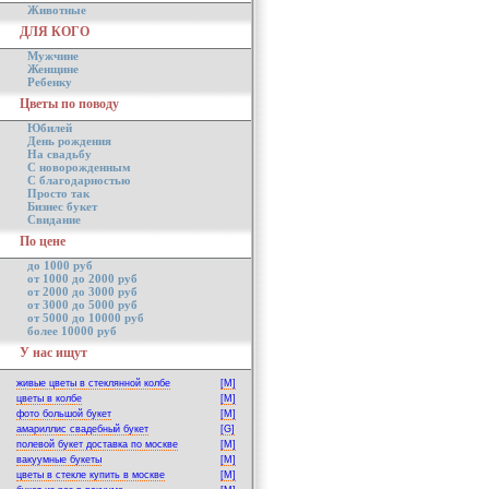
Животные
ДЛЯ КОГО
Мужчине
Женщине
Ребенку
Цветы по поводу
Юбилей
День рождения
На свадьбу
С новорожденным
С благодарностью
Просто так
Бизнес букет
Свидание
По цене
до 1000 руб
от 1000 до 2000 руб
от 2000 до 3000 руб
от 3000 до 5000 руб
от 5000 до 10000 руб
более 10000 руб
У нас ищут
живые цветы в стеклянной колбе
[M]
цветы в колбе
[M]
фото большой букет
[M]
амариллис свадебный букет
[G]
полевой букет доставка по москве
[M]
вакуумные букеты
[M]
цветы в стекле купить в москве
[M]