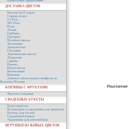
Новогоднее оформление
ДОСТАВКА ЦВЕТОВ
Букеты на 8 марта
Сердца из роз
51 Роза
101 Роза
Розы
Лилии
Герберы
Орхидеи
Полевые цветы
Тюльпаны
Хризантемы
Гвоздики
Экзотические цветы
Ландыши
Сирень
Пионы
Подсолнухи
Композиции
Корзины
Элитные шоколадные конфеты из
Бельгии, Италии.
Изысканная 
КОРЗИНЫ С ФРУКТАМИ
Фрукты в корзине
СВАДЕБНЫЕ БУКЕТЫ
Букет невесты
Бутоньерки и украшения для прически
Букеты для гостей
Свадебный банкет
Украшение для автомобиля
ИГРУШКИ ИЗ ЖИВЫХ ЦВЕТОВ