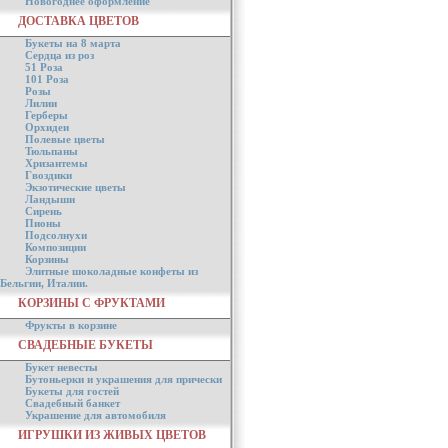
Новогоднее оформление
ДОСТАВКА ЦВЕТОВ
Букеты на 8 марта
Сердца из роз
51 Роза
101 Роза
Розы
Лилии
Герберы
Орхидеи
Полевые цветы
Тюльпаны
Хризантемы
Гвоздики
Экзотические цветы
Ландыши
Сирень
Пионы
Подсолнухи
Композиции
Корзины
Элитные шоколадные конфеты из
Бельгии, Италии.
КОРЗИНЫ С ФРУКТАМИ
Фрукты в корзине
СВАДЕБНЫЕ БУКЕТЫ
Букет невесты
Бутоньерки и украшения для прически
Букеты для гостей
Свадебный банкет
Украшение для автомобиля
ИГРУШКИ ИЗ ЖИВЫХ ЦВЕТОВ