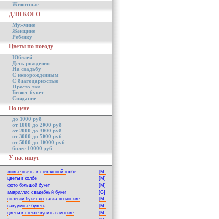
Животные
ДЛЯ КОГО
Мужчине
Женщине
Ребенку
Цветы по поводу
Юбилей
День рождения
На свадьбу
С новорожденным
С благодарностью
Просто так
Бизнес букет
Свидание
По цене
до 1000 руб
от 1000 до 2000 руб
от 2000 до 3000 руб
от 3000 до 5000 руб
от 5000 до 10000 руб
более 10000 руб
У нас ищут
живые цветы в стеклянной колбе
[M]
цветы в колбе
[M]
фото большой букет
[M]
амариллис свадебный букет
[G]
полевой букет доставка по москве
[M]
вакуумные букеты
[M]
цветы в стекле купить в москве
[M]