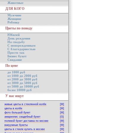
Животные
ДЛЯ КОГО
Мужчине
Женщине
Ребенку
Цветы по поводу
Юбилей
День рождения
На свадьбу
С новорожденным
С благодарностью
Просто так
Бизнес букет
Свидание
По цене
до 1000 руб
от 1000 до 2000 руб
от 2000 до 3000 руб
от 3000 до 5000 руб
от 5000 до 10000 руб
более 10000 руб
У нас ищут
живые цветы в стеклянной колбе
[M]
цветы в колбе
[M]
фото большой букет
[M]
амариллис свадебный букет
[G]
полевой букет доставка по москве
[M]
вакуумные букеты
[M]
цветы в стекле купить в москве
[M]