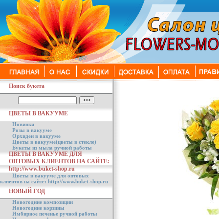
Поиск букета
ЦВЕТЫ В ВАКУУМЕ
Новинки
Розы в вакууме
Орхидеи в вакууме
Цветы в вакууме(цветы в стекле)
Букеты из мыла ручной работы
ЦВЕТЫ В ВАКУУМЕ ДЛЯ
ОПТОВЫХ КЛИЕНТОВ НА САЙТЕ:
http://www.buket-shop.ru
Цветы в вакууме для оптовых
клиентов на сайте: http://www.buket-shop.ru
НОВЫЙ ГОД
Новогодние композиции
Новогодние корзины
Имбирное печенье ручной работы