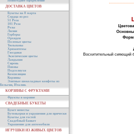
Новогоднее оформление
ДОСТАВКА ЦВЕТОВ
Букеты на 8 марта
Сердца из роз
51 Роза
101 Роза
Цветова
Розы
Лилии
Основны
Герберы
Форма
Орхидеи
Полевые цветы
Тюльпаны
Хризантемы
Гвоздики
Восхитительный сияющий бу
Экзотические цветы
Ландыши
Сирень
Пионы
Подсолнухи
Композиции
Корзины
Элитные шоколадные конфеты из
Бельгии, Италии.
КОРЗИНЫ С ФРУКТАМИ
Фрукты в корзине
СВАДЕБНЫЕ БУКЕТЫ
Букет невесты
Бутоньерки и украшения для прически
Букеты для гостей
Свадебный банкет
Украшение для автомобиля
ИГРУШКИ ИЗ ЖИВЫХ ЦВЕТОВ