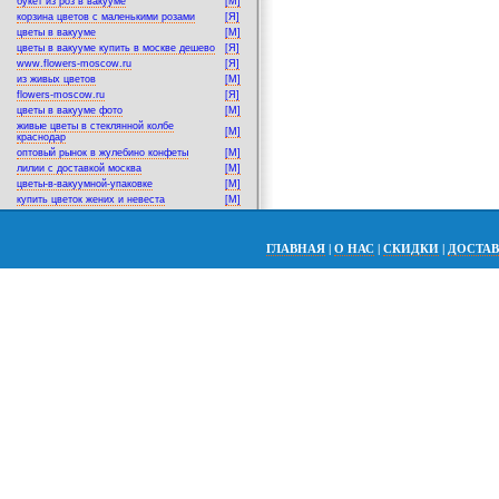
букет из роз в вакууме
[M]
корзина цветов с маленькими розами
[Я]
цветы в вакууме
[M]
цветы в вакууме купить в москве дешево
[Я]
www.flowers-moscow.ru
[Я]
из живых цветов
[M]
flowers-moscow.ru
[Я]
цветы в вакууме фото
[M]
живые цветы в стеклянной колбе
[M]
краснодар
оптовый рынок в жулебино конфеты
[M]
лилии с доставкой москва
[M]
цветы-в-вакуумной-упаковке
[M]
купить цветок жених и невеста
[M]
ГЛАВНАЯ
|
О НАС
|
СКИДКИ
|
ДОСТА