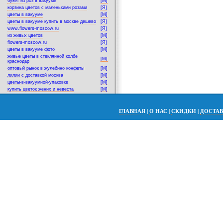
букет из роз в вакууме
[M]
корзина цветов с маленькими розами
[Я]
цветы в вакууме
[M]
цветы в вакууме купить в москве дешево
[Я]
www.flowers-moscow.ru
[Я]
из живых цветов
[M]
flowers-moscow.ru
[Я]
цветы в вакууме фото
[M]
живые цветы в стеклянной колбе
[M]
краснодар
оптовый рынок в жулебино конфеты
[M]
лилии с доставкой москва
[M]
цветы-в-вакуумной-упаковке
[M]
купить цветок жених и невеста
[M]
ГЛАВНАЯ
|
О НАС
|
СКИДКИ
|
ДОСТА