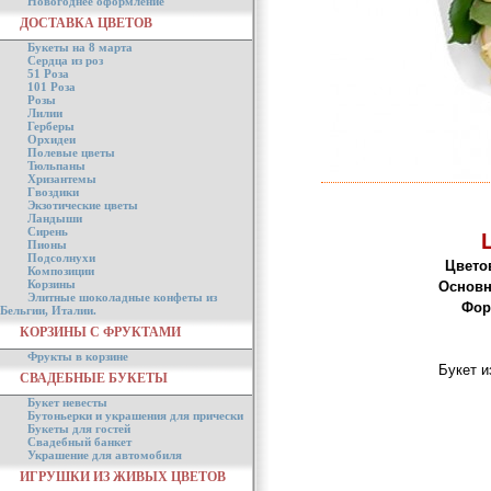
Новогоднее оформление
ДОСТАВКА ЦВЕТОВ
Букеты на 8 марта
Сердца из роз
51 Роза
101 Роза
Розы
Лилии
Герберы
Орхидеи
Полевые цветы
Тюльпаны
Хризантемы
Гвоздики
Экзотические цветы
Ландыши
Сирень
Пионы
Подсолнухи
Цвето
Композиции
Корзины
Основн
Элитные шоколадные конфеты из
Фор
Бельгии, Италии.
КОРЗИНЫ С ФРУКТАМИ
Фрукты в корзине
Букет и
СВАДЕБНЫЕ БУКЕТЫ
Букет невесты
Бутоньерки и украшения для прически
Букеты для гостей
Свадебный банкет
Украшение для автомобиля
ИГРУШКИ ИЗ ЖИВЫХ ЦВЕТОВ