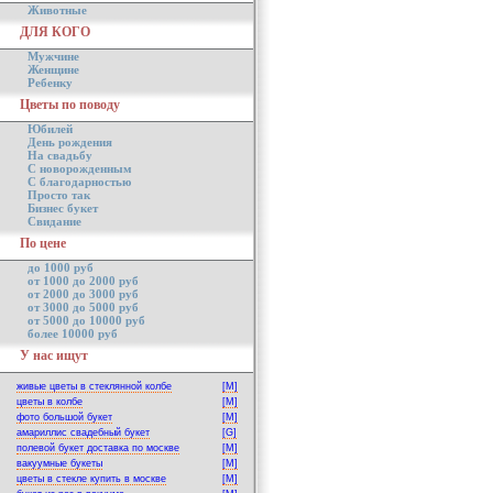
Животные
ДЛЯ КОГО
Мужчине
Женщине
Ребенку
Цветы по поводу
Юбилей
День рождения
На свадьбу
С новорожденным
С благодарностью
Просто так
Бизнес букет
Свидание
По цене
до 1000 руб
от 1000 до 2000 руб
от 2000 до 3000 руб
от 3000 до 5000 руб
от 5000 до 10000 руб
более 10000 руб
У нас ищут
живые цветы в стеклянной колбе
[M]
цветы в колбе
[M]
фото большой букет
[M]
амариллис свадебный букет
[G]
полевой букет доставка по москве
[M]
вакуумные букеты
[M]
цветы в стекле купить в москве
[M]