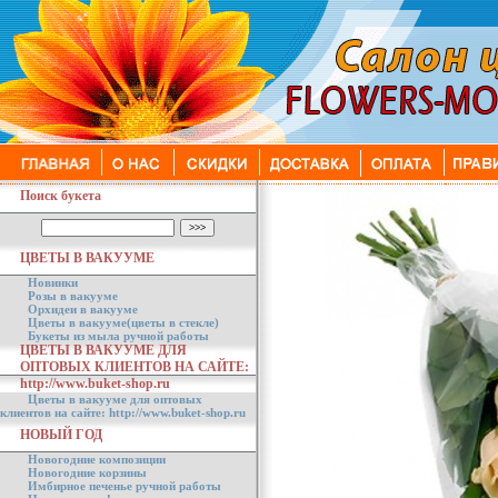
Поиск букета
ЦВЕТЫ В ВАКУУМЕ
Новинки
Розы в вакууме
Орхидеи в вакууме
Цветы в вакууме(цветы в стекле)
Букеты из мыла ручной работы
ЦВЕТЫ В ВАКУУМЕ ДЛЯ
ОПТОВЫХ КЛИЕНТОВ НА САЙТЕ:
http://www.buket-shop.ru
Цветы в вакууме для оптовых
клиентов на сайте: http://www.buket-shop.ru
НОВЫЙ ГОД
Новогодние композиции
Новогодние корзины
Имбирное печенье ручной работы