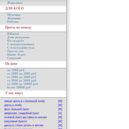
Животные
ДЛЯ КОГО
Мужчине
Женщине
Ребенку
Цветы по поводу
Юбилей
День рождения
На свадьбу
С новорожденным
С благодарностью
Просто так
Бизнес букет
Свидание
По цене
до 1000 руб
от 1000 до 2000 руб
от 2000 до 3000 руб
от 3000 до 5000 руб
от 5000 до 10000 руб
более 10000 руб
У нас ищут
живые цветы в стеклянной колбе
[M]
цветы в колбе
[M]
фото большой букет
[M]
амариллис свадебный букет
[G]
полевой букет доставка по москве
[M]
вакуумные букеты
[M]
цветы в стекле купить в москве
[M]