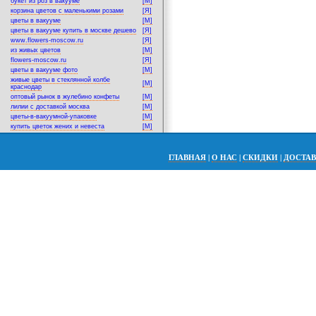
букет из роз в вакууме
[M]
корзина цветов с маленькими розами
[Я]
цветы в вакууме
[M]
цветы в вакууме купить в москве дешево
[Я]
www.flowers-moscow.ru
[Я]
из живых цветов
[M]
flowers-moscow.ru
[Я]
цветы в вакууме фото
[M]
живые цветы в стеклянной колбе
[M]
краснодар
оптовый рынок в жулебино конфеты
[M]
лилии с доставкой москва
[M]
цветы-в-вакуумной-упаковке
[M]
купить цветок жених и невеста
[M]
ГЛАВНАЯ
|
О НАС
|
СКИДКИ
|
ДОСТА