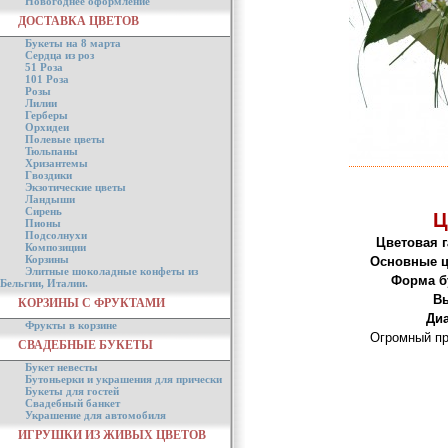
Новогоднее оформление
ДОСТАВКА ЦВЕТОВ
Букеты на 8 марта
Сердца из роз
51 Роза
101 Роза
Розы
Лилии
Герберы
Орхидеи
Полевые цветы
Тюльпаны
Хризантемы
Гвоздики
Экзотические цветы
Ландыши
Сирень
Ц
Пионы
Подсолнухи
Цветовая 
Композиции
Корзины
Основные ц
Элитные шоколадные конфеты из
Форма б
Бельгии, Италии.
Вы
КОРЗИНЫ С ФРУКТАМИ
Ди
Фрукты в корзине
Огромный пр
СВАДЕБНЫЕ БУКЕТЫ
Букет невесты
Бутоньерки и украшения для прически
Букеты для гостей
Свадебный банкет
Украшение для автомобиля
ИГРУШКИ ИЗ ЖИВЫХ ЦВЕТОВ