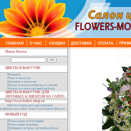
Поиск букета
ЦВЕТЫ В ВАКУУМЕ
Новинки
Розы в вакууме
Орхидеи в вакууме
Цветы в вакууме(цветы в стекле)
Букеты из мыла ручной работы
ЦВЕТЫ В ВАКУУМЕ ДЛЯ
ОПТОВЫХ КЛИЕНТОВ НА САЙТЕ:
http://www.buket-shop.ru
Цветы в вакууме для оптовых
клиентов на сайте: http://www.buket-shop.ru
НОВЫЙ ГОД
Новогодние композиции
Новогодние корзины
Имбирное печенье ручной работы