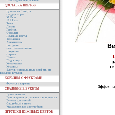
Новогоднее оформление
ДОСТАВКА ЦВЕТОВ
Букеты на 8 марта
Сердца из роз
51 Роза
101 Роза
Розы
Лилии
Герберы
Орхидеи
Полевые цветы
Тюльпаны
Хризантемы
Ве
Гвоздики
Экзотические цветы
Ландыши
Сирень
Пионы
Подсолнухи
Ц
Композиции
Корзины
Ос
Элитные шоколадные конфеты из
Бельгии, Италии.
КОРЗИНЫ С ФРУКТАМИ
Фрукты в корзине
Эффектный
СВАДЕБНЫЕ БУКЕТЫ
Букет невесты
Бутоньерки и украшения для прически
Букеты для гостей
Свадебный банкет
Украшение для автомобиля
ИГРУШКИ ИЗ ЖИВЫХ ЦВЕТОВ