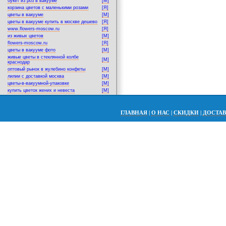
букет из роз в вакууме
[M]
корзина цветов с маленькими розами
[Я]
цветы в вакууме
[M]
цветы в вакууме купить в москве дешево
[Я]
www.flowers-moscow.ru
[Я]
из живых цветов
[M]
flowers-moscow.ru
[Я]
цветы в вакууме фото
[M]
живые цветы в стеклянной колбе
[M]
краснодар
оптовый рынок в жулебино конфеты
[M]
лилии с доставкой москва
[M]
цветы-в-вакуумной-упаковке
[M]
купить цветок жених и невеста
[M]
ГЛАВНАЯ
|
О НАС
|
СКИДКИ
|
ДОСТА