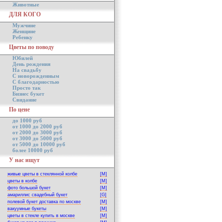
Животные
ДЛЯ КОГО
Мужчине
Женщине
Ребенку
Цветы по поводу
Юбилей
День рождения
На свадьбу
С новорожденным
С благодарностью
Просто так
Бизнес букет
Свидание
По цене
до 1000 руб
от 1000 до 2000 руб
от 2000 до 3000 руб
от 3000 до 5000 руб
от 5000 до 10000 руб
более 10000 руб
У нас ищут
живые цветы в стеклянной колбе
[M]
цветы в колбе
[M]
фото большой букет
[M]
амариллис свадебный букет
[G]
полевой букет доставка по москве
[M]
вакуумные букеты
[M]
цветы в стекле купить в москве
[M]