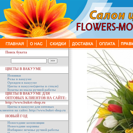
Поиск букета
ЦВЕТЫ В ВАКУУМЕ
Новинки
Розы в вакууме
Орхидеи в вакууме
Цветы в вакууме(цветы в стекле)
Букеты из мыла ручной работы
ЦВЕТЫ В ВАКУУМЕ ДЛЯ
ОПТОВЫХ КЛИЕНТОВ НА САЙТЕ:
http://www.buket-shop.ru
Цветы в вакууме для оптовых
клиентов на сайте: http://www.buket-shop.ru
НОВЫЙ ГОД
Новогодние композиции
Новогодние корзины
Имбирное печенье ручной работы