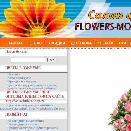
Поиск букета
ЦВЕТЫ В ВАКУУМЕ
Новинки
Розы в вакууме
Орхидеи в вакууме
Цветы в вакууме(цветы в стекле)
Букеты из мыла ручной работы
ЦВЕТЫ В ВАКУУМЕ ДЛЯ
ОПТОВЫХ КЛИЕНТОВ НА САЙТЕ:
http://www.buket-shop.ru
Цветы в вакууме для оптовых
клиентов на сайте: http://www.buket-shop.ru
НОВЫЙ ГОД
Новогодние композиции
Новогодние корзины
Имбирное печенье ручной работы