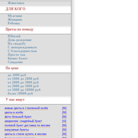
Животные
ДЛЯ КОГО
Мужчине
Женщине
Ребенку
Цветы по поводу
Юбилей
День рождения
На свадьбу
С новорожденным
С благодарностью
Просто так
Бизнес букет
Свидание
По цене
до 1000 руб
от 1000 до 2000 руб
от 2000 до 3000 руб
от 3000 до 5000 руб
от 5000 до 10000 руб
более 10000 руб
У нас ищут
живые цветы в стеклянной колбе
[M]
цветы в колбе
[M]
фото большой букет
[M]
амариллис свадебный букет
[G]
полевой букет доставка по москве
[M]
вакуумные букеты
[M]
цветы в стекле купить в москве
[M]