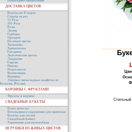
Новогоднее оформление
ДОСТАВКА ЦВЕТОВ
Букеты на 8 марта
Сердца из роз
51 Роза
101 Роза
Розы
Лилии
Герберы
Орхидеи
Полевые цветы
Тюльпаны
Хризантемы
Бук
Гвоздики
Экзотические цветы
Ландыши
Сирень
Пионы
Подсолнухи
Цве
Композиции
Корзины
Осно
Элитные шоколадные конфеты из
Ф
Бельгии, Италии.
КОРЗИНЫ С ФРУКТАМИ
Фрукты в корзине
Стильный 
СВАДЕБНЫЕ БУКЕТЫ
Букет невесты
Бутоньерки и украшения для прически
Букеты для гостей
Свадебный банкет
Украшение для автомобиля
ИГРУШКИ ИЗ ЖИВЫХ ЦВЕТОВ