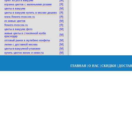
букет из роз в вакууме
[M]
корзина цветов с маленькими розами
[Я]
цветы в вакууме
[M]
цветы в вакууме купить в москве дешево
[Я]
www.flowers-moscow.ru
[Я]
из живых цветов
[M]
flowers-moscow.ru
[Я]
цветы в вакууме фото
[M]
живые цветы в стеклянной колбе
[M]
краснодар
оптовый рынок в жулебино конфеты
[M]
лилии с доставкой москва
[M]
цветы-в-вакуумной-упаковке
[M]
купить цветок жених и невеста
[M]
ГЛАВНАЯ
|
О НАС
|
СКИДКИ
|
ДОСТА