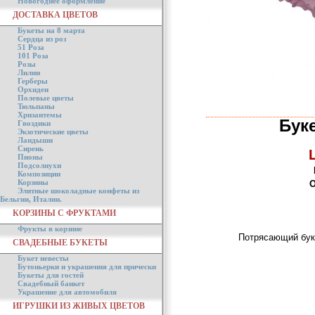
Новогоднее оформление
ДОСТАВКА ЦВЕТОВ
Букеты на 8 марта
Сердца из роз
51 Роза
101 Роза
Розы
Лилии
Герберы
Орхидеи
Полевые цветы
Тюльпаны
Хризантемы
Бук
Гвоздики
Экзотические цветы
Ландыши
Сирень
Пионы
Подсолнухи
Композиции
Корзины
О
Элитные шоколадные конфеты из
Бельгии, Италии.
КОРЗИНЫ С ФРУКТАМИ
Фрукты в корзине
Потрясающий буке
СВАДЕБНЫЕ БУКЕТЫ
Букет невесты
Бутоньерки и украшения для прически
Букеты для гостей
Свадебный банкет
Украшение для автомобиля
ИГРУШКИ ИЗ ЖИВЫХ ЦВЕТОВ