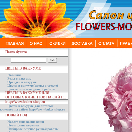
Поиск букета
ЦВЕТЫ В ВАКУУМЕ
Новинки
Розы в вакууме
Орхидеи в вакууме
Цветы в вакууме(цветы в стекле)
Букеты из мыла ручной работы
ЦВЕТЫ В ВАКУУМЕ ДЛЯ
ОПТОВЫХ КЛИЕНТОВ НА САЙТЕ:
http://www.buket-shop.ru
Цветы в вакууме для оптовых
клиентов на сайте: http://www.buket-shop.ru
НОВЫЙ ГОД
Новогодние композиции
Новогодние корзины
Имбирное печенье ручной работы