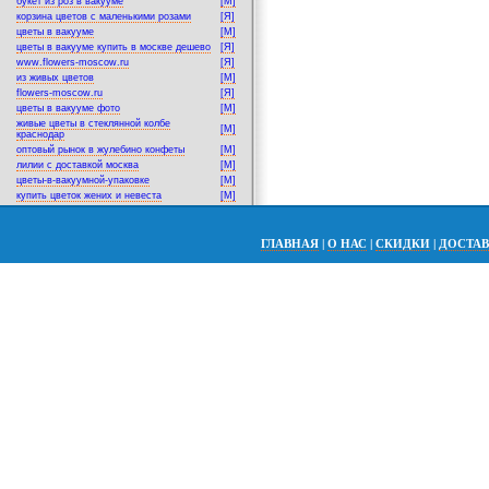
букет из роз в вакууме
[M]
корзина цветов с маленькими розами
[Я]
цветы в вакууме
[M]
цветы в вакууме купить в москве дешево
[Я]
www.flowers-moscow.ru
[Я]
из живых цветов
[M]
flowers-moscow.ru
[Я]
цветы в вакууме фото
[M]
живые цветы в стеклянной колбе
[M]
краснодар
оптовый рынок в жулебино конфеты
[M]
лилии с доставкой москва
[M]
цветы-в-вакуумной-упаковке
[M]
купить цветок жених и невеста
[M]
ГЛАВНАЯ
|
О НАС
|
СКИДКИ
|
ДОСТА