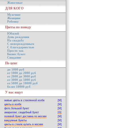
Животные
ДЛЯ КОГО
Мужчине
Женщине
Ребенку
Цветы по поводу
Юбилей
День рождения
На свадьбу
С новорожденным
С благодарностью
Просто так
Бизнес букет
Свидание
По цене
до 1000 руб
от 1000 до 2000 руб
от 2000 до 3000 руб
от 3000 до 5000 руб
от 5000 до 10000 руб
более 10000 руб
У нас ищут
живые цветы в стеклянной колбе
[M]
цветы в колбе
[M]
фото большой букет
[M]
амариллис свадебный букет
[G]
полевой букет доставка по москве
[M]
вакуумные букеты
[M]
цветы в стекле купить в москве
[M]