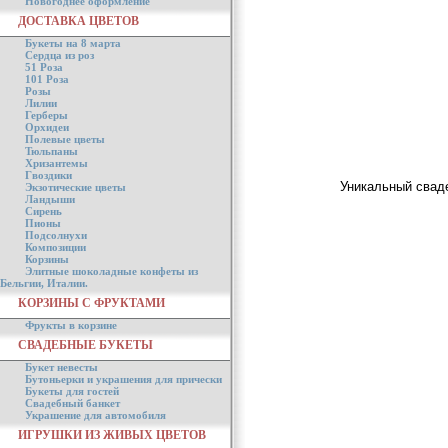
Новогоднее оформление
ДОСТАВКА ЦВЕТОВ
Букеты на 8 марта
Сердца из роз
51 Роза
101 Роза
Розы
Лилии
Герберы
Орхидеи
Полевые цветы
Тюльпаны
Хризантемы
Гвоздики
Уникальный сваде
Экзотические цветы
Ландыши
Сирень
Пионы
Подсолнухи
Композиции
Корзины
Элитные шоколадные конфеты из
Бельгии, Италии.
КОРЗИНЫ С ФРУКТАМИ
Фрукты в корзине
СВАДЕБНЫЕ БУКЕТЫ
Букет невесты
Бутоньерки и украшения для прически
Букеты для гостей
Свадебный банкет
Украшение для автомобиля
ИГРУШКИ ИЗ ЖИВЫХ ЦВЕТОВ