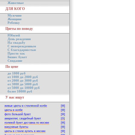
Животные
ДЛЯ КОГО
Мужчине
Женщине
Ребенку
Цветы по поводу
Юбилей
День рождения
На свадьбу
С новорожденным
С благодарностью
Просто так
Бизнес букет
Свидание
По цене
до 1000 руб
от 1000 до 2000 руб
от 2000 до 3000 руб
от 3000 до 5000 руб
от 5000 до 10000 руб
более 10000 руб
У нас ищут
живые цветы в стеклянной колбе
[M]
цветы в колбе
[M]
фото большой букет
[M]
амариллис свадебный букет
[G]
полевой букет доставка по москве
[M]
вакуумные букеты
[M]
цветы в стекле купить в москве
[M]