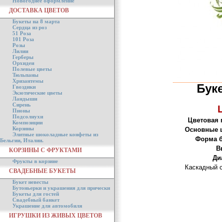
Новогоднее оформление
ДОСТАВКА ЦВЕТОВ
Букеты на 8 марта
Сердца из роз
51 Роза
101 Роза
Розы
Лилии
Герберы
Орхидеи
Полевые цветы
Тюльпаны
Хризантемы
Бук
Гвоздики
Экзотические цветы
Ландыши
Сирень
Пионы
Подсолнухи
Цветовая 
Композиции
Корзины
Основные 
Элитные шоколадные конфеты из
Форма б
Бельгии, Италии.
В
КОРЗИНЫ С ФРУКТАМИ
Ди
Фрукты в корзине
Каскадный с
СВАДЕБНЫЕ БУКЕТЫ
Букет невесты
Бутоньерки и украшения для прически
Букеты для гостей
Свадебный банкет
Украшение для автомобиля
ИГРУШКИ ИЗ ЖИВЫХ ЦВЕТОВ