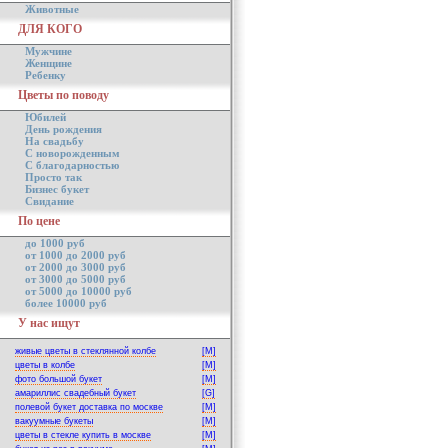
Животные
ДЛЯ КОГО
Мужчине
Женщине
Ребенку
Цветы по поводу
Юбилей
День рождения
На свадьбу
С новорожденным
С благодарностью
Просто так
Бизнес букет
Свидание
По цене
до 1000 руб
от 1000 до 2000 руб
от 2000 до 3000 руб
от 3000 до 5000 руб
от 5000 до 10000 руб
более 10000 руб
У нас ищут
живые цветы в стеклянной колбе
[M]
цветы в колбе
[M]
фото большой букет
[M]
амариллис свадебный букет
[G]
полевой букет доставка по москве
[M]
вакуумные букеты
[M]
цветы в стекле купить в москве
[M]