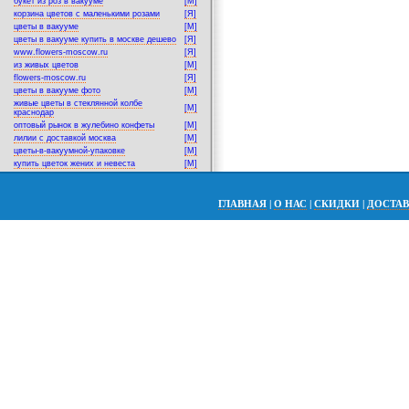
букет из роз в вакууме
[M]
корзина цветов с маленькими розами
[Я]
цветы в вакууме
[M]
цветы в вакууме купить в москве дешево
[Я]
www.flowers-moscow.ru
[Я]
из живых цветов
[M]
flowers-moscow.ru
[Я]
цветы в вакууме фото
[M]
живые цветы в стеклянной колбе
[M]
краснодар
оптовый рынок в жулебино конфеты
[M]
лилии с доставкой москва
[M]
цветы-в-вакуумной-упаковке
[M]
купить цветок жених и невеста
[M]
ГЛАВНАЯ
|
О НАС
|
СКИДКИ
|
ДОСТА