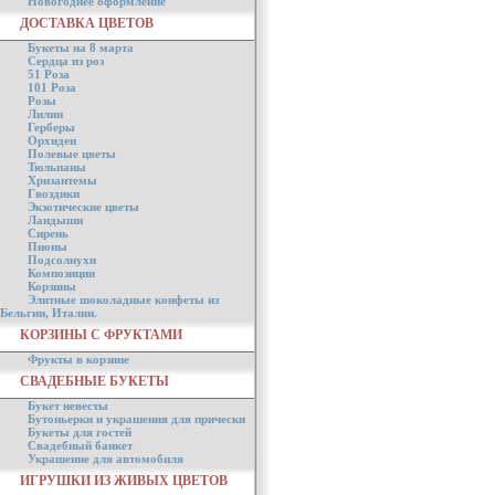
Новогоднее оформление
ДОСТАВКА ЦВЕТОВ
Букеты на 8 марта
Сердца из роз
51 Роза
101 Роза
Розы
Лилии
Герберы
Орхидеи
Полевые цветы
Тюльпаны
Хризантемы
Гвоздики
Экзотические цветы
Ландыши
Сирень
Пионы
Подсолнухи
Композиции
Корзины
Элитные шоколадные конфеты из
Бельгии, Италии.
КОРЗИНЫ С ФРУКТАМИ
Фрукты в корзине
СВАДЕБНЫЕ БУКЕТЫ
Букет невесты
Бутоньерки и украшения для прически
Букеты для гостей
Свадебный банкет
Украшение для автомобиля
ИГРУШКИ ИЗ ЖИВЫХ ЦВЕТОВ