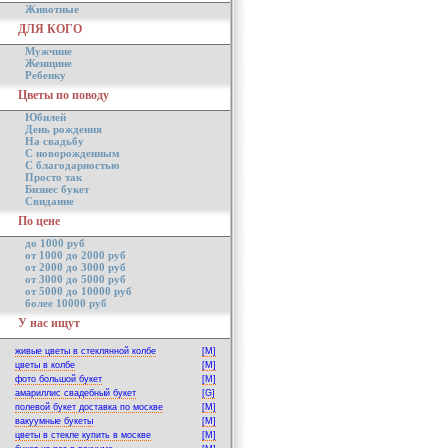
Животные
ДЛЯ КОГО
Мужчине
Женщине
Ребенку
Цветы по поводу
Юбилей
День рождения
На свадьбу
С новорожденным
С благодарностью
Просто так
Бизнес букет
Свидание
По цене
до 1000 руб
от 1000 до 2000 руб
от 2000 до 3000 руб
от 3000 до 5000 руб
от 5000 до 10000 руб
более 10000 руб
У нас ищут
живые цветы в стеклянной колбе
[M]
цветы в колбе
[M]
фото большой букет
[M]
амариллис свадебный букет
[G]
полевой букет доставка по москве
[M]
вакуумные букеты
[M]
цветы в стекле купить в москве
[M]