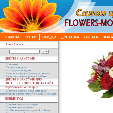
Поиск букета
ЦВЕТЫ В ВАКУУМЕ
Новинки
Розы в вакууме
Орхидеи в вакууме
Цветы в вакууме(цветы в стекле)
Букеты из мыла ручной работы
ЦВЕТЫ В ВАКУУМЕ ДЛЯ
ОПТОВЫХ КЛИЕНТОВ НА САЙТЕ:
http://www.buket-shop.ru
Цветы в вакууме для оптовых
клиентов на сайте: http://www.buket-shop.ru
НОВЫЙ ГОД
Новогодние композиции
Новогодние корзины
Имбирное печенье ручной работы