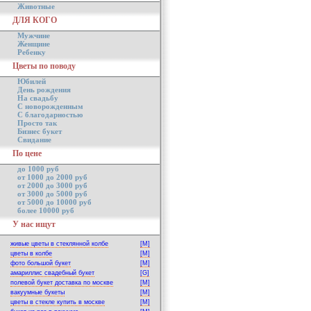
Животные
ДЛЯ КОГО
Мужчине
Женщине
Ребенку
Цветы по поводу
Юбилей
День рождения
На свадьбу
С новорожденным
С благодарностью
Просто так
Бизнес букет
Свидание
По цене
до 1000 руб
от 1000 до 2000 руб
от 2000 до 3000 руб
от 3000 до 5000 руб
от 5000 до 10000 руб
более 10000 руб
У нас ищут
живые цветы в стеклянной колбе
[M]
цветы в колбе
[M]
фото большой букет
[M]
амариллис свадебный букет
[G]
полевой букет доставка по москве
[M]
вакуумные букеты
[M]
цветы в стекле купить в москве
[M]