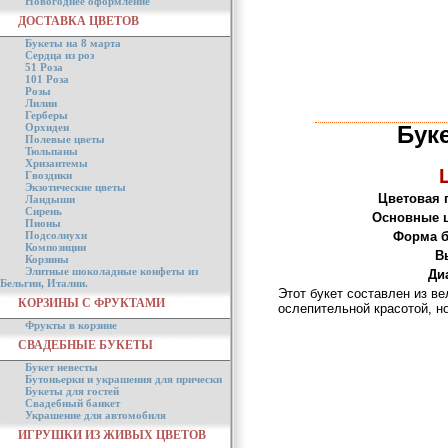
Новогоднее оформление
ДОСТАВКА ЦВЕТОВ
Букеты на 8 марта
Сердца из роз
51 Роза
101 Роза
Розы
Лилии
Герберы
Орхидеи
Бук
Полевые цветы
Тюльпаны
Хризантемы
Гвоздики
Экзотические цветы
Цветовая 
Ландыши
Сирень
Основные 
Пионы
Подсолнухи
Форма б
Композиции
В
Корзины
Элитные шоколадные конфеты из
Ди
Бельгии, Италии.
Этот букет составлен из в
КОРЗИНЫ С ФРУКТАМИ
ослепительной красотой, н
Фрукты в корзине
СВАДЕБНЫЕ БУКЕТЫ
Букет невесты
Бутоньерки и украшения для прически
Букеты для гостей
Свадебный банкет
Украшение для автомобиля
ИГРУШКИ ИЗ ЖИВЫХ ЦВЕТОВ