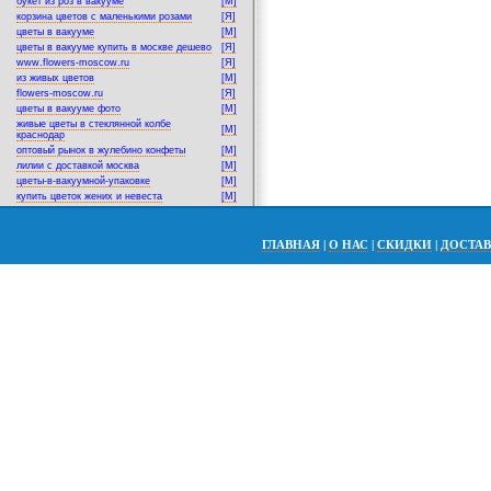
букет из роз в вакууме
[M]
корзина цветов с маленькими розами
[Я]
цветы в вакууме
[M]
цветы в вакууме купить в москве дешево
[Я]
www.flowers-moscow.ru
[Я]
из живых цветов
[M]
flowers-moscow.ru
[Я]
цветы в вакууме фото
[M]
живые цветы в стеклянной колбе
[M]
краснодар
оптовый рынок в жулебино конфеты
[M]
лилии с доставкой москва
[M]
цветы-в-вакуумной-упаковке
[M]
купить цветок жених и невеста
[M]
ГЛАВНАЯ
|
О НАС
|
СКИДКИ
|
ДОСТА