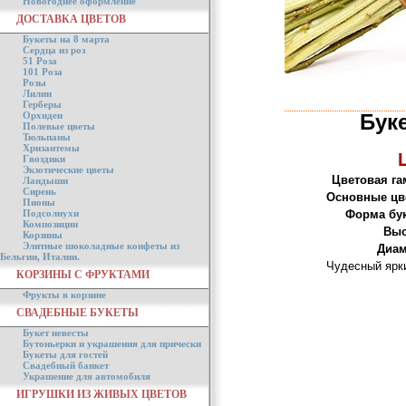
Новогоднее оформление
ДОСТАВКА ЦВЕТОВ
Букеты на 8 марта
Сердца из роз
51 Роза
101 Роза
Розы
Лилии
Герберы
Орхидеи
Бук
Полевые цветы
Тюльпаны
Хризантемы
Гвоздики
Экзотические цветы
Цветовая га
Ландыши
Сирень
Основные цв
Пионы
Подсолнухи
Форма бук
Композиции
Выс
Корзины
Элитные шоколадные конфеты из
Диам
Бельгии, Италии.
Чудесный ярки
КОРЗИНЫ С ФРУКТАМИ
Фрукты в корзине
СВАДЕБНЫЕ БУКЕТЫ
Букет невесты
Бутоньерки и украшения для прически
Букеты для гостей
Свадебный банкет
Украшение для автомобиля
ИГРУШКИ ИЗ ЖИВЫХ ЦВЕТОВ