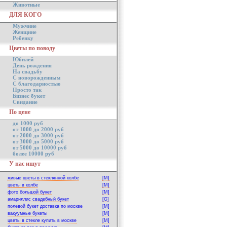
Животные
ДЛЯ КОГО
Мужчине
Женщине
Ребенку
Цветы по поводу
Юбилей
День рождения
На свадьбу
С новорожденным
С благодарностью
Просто так
Бизнес букет
Свидание
По цене
до 1000 руб
от 1000 до 2000 руб
от 2000 до 3000 руб
от 3000 до 5000 руб
от 5000 до 10000 руб
более 10000 руб
У нас ищут
живые цветы в стеклянной колбе
[M]
цветы в колбе
[M]
фото большой букет
[M]
амариллис свадебный букет
[G]
полевой букет доставка по москве
[M]
вакуумные букеты
[M]
цветы в стекле купить в москве
[M]