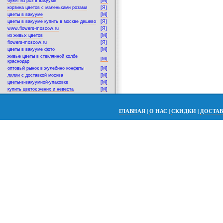
букет из роз в вакууме
[M]
корзина цветов с маленькими розами
[Я]
цветы в вакууме
[M]
цветы в вакууме купить в москве дешево
[Я]
www.flowers-moscow.ru
[Я]
из живых цветов
[M]
flowers-moscow.ru
[Я]
цветы в вакууме фото
[M]
живые цветы в стеклянной колбе
[M]
краснодар
оптовый рынок в жулебино конфеты
[M]
лилии с доставкой москва
[M]
цветы-в-вакуумной-упаковке
[M]
купить цветок жених и невеста
[M]
ГЛАВНАЯ
|
О НАС
|
СКИДКИ
|
ДОСТА