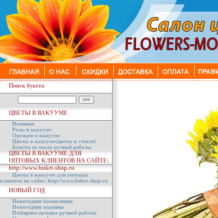
Поиск букета
ЦВЕТЫ В ВАКУУМЕ
Новинки
Розы в вакууме
Орхидеи в вакууме
Цветы в вакууме(цветы в стекле)
Букеты из мыла ручной работы
ЦВЕТЫ В ВАКУУМЕ ДЛЯ
ОПТОВЫХ КЛИЕНТОВ НА САЙТЕ:
http://www.buket-shop.ru
Цветы в вакууме для оптовых
клиентов на сайте: http://www.buket-shop.ru
НОВЫЙ ГОД
Новогодние композиции
Новогодние корзины
Имбирное печенье ручной работы