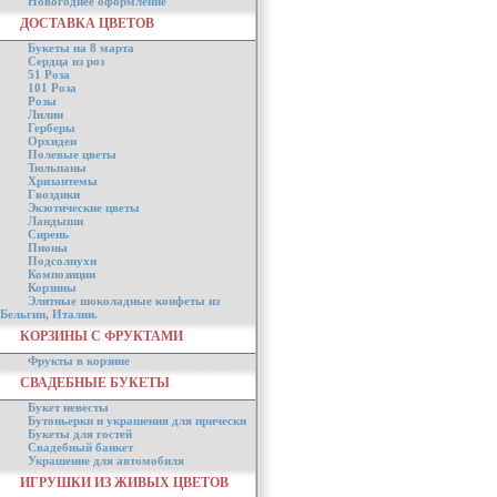
Новогоднее оформление
ДОСТАВКА ЦВЕТОВ
Букеты на 8 марта
Сердца из роз
51 Роза
101 Роза
Розы
Лилии
Герберы
Орхидеи
Полевые цветы
Тюльпаны
Хризантемы
Гвоздики
Экзотические цветы
Ландыши
Сирень
Пионы
Подсолнухи
Композиции
Корзины
Элитные шоколадные конфеты из
Бельгии, Италии.
КОРЗИНЫ С ФРУКТАМИ
Фрукты в корзине
СВАДЕБНЫЕ БУКЕТЫ
Букет невесты
Бутоньерки и украшения для прически
Букеты для гостей
Свадебный банкет
Украшение для автомобиля
ИГРУШКИ ИЗ ЖИВЫХ ЦВЕТОВ