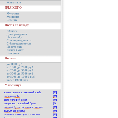
Животные
ДЛЯ КОГО
Мужчине
Женщине
Ребенку
Цветы по поводу
Юбилей
День рождения
На свадьбу
С новорожденным
С благодарностью
Просто так
Бизнес букет
Свидание
По цене
до 1000 руб
от 1000 до 2000 руб
от 2000 до 3000 руб
от 3000 до 5000 руб
от 5000 до 10000 руб
более 10000 руб
У нас ищут
живые цветы в стеклянной колбе
[M]
цветы в колбе
[M]
фото большой букет
[M]
амариллис свадебный букет
[G]
полевой букет доставка по москве
[M]
вакуумные букеты
[M]
цветы в стекле купить в москве
[M]