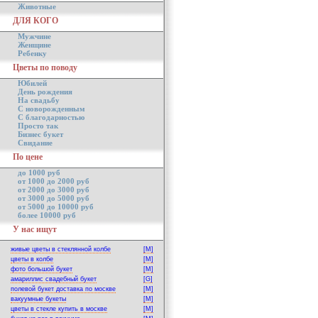
Животные
ДЛЯ КОГО
Мужчине
Женщине
Ребенку
Цветы по поводу
Юбилей
День рождения
На свадьбу
С новорожденным
С благодарностью
Просто так
Бизнес букет
Свидание
По цене
до 1000 руб
от 1000 до 2000 руб
от 2000 до 3000 руб
от 3000 до 5000 руб
от 5000 до 10000 руб
более 10000 руб
У нас ищут
живые цветы в стеклянной колбе
[M]
цветы в колбе
[M]
фото большой букет
[M]
амариллис свадебный букет
[G]
полевой букет доставка по москве
[M]
вакуумные букеты
[M]
цветы в стекле купить в москве
[M]