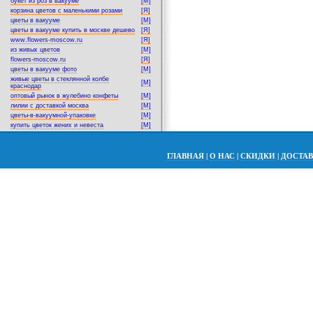
букет из роз в вакууме
[M]
корзина цветов с маленькими розами
[Я]
цветы в вакууме
[M]
цветы в вакууме купить в москве дешево
[Я]
www.flowers-moscow.ru
[Я]
из живых цветов
[M]
flowers-moscow.ru
[Я]
цветы в вакууме фото
[M]
живые цветы в стеклянной колбе
[M]
краснодар
оптовый рынок в жулебино конфеты
[M]
лилии с доставкой москва
[M]
цветы-в-вакуумной-упаковке
[M]
купить цветок жених и невеста
[M]
ГЛАВНАЯ
|
О НАС
|
СКИДКИ
|
ДОСТА