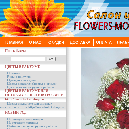
Поиск букета
ЦВЕТЫ В ВАКУУМЕ
Новинки
Розы в вакууме
Орхидеи в вакууме
Цветы в вакууме(цветы в стекле)
Букеты из мыла ручной работы
ЦВЕТЫ В ВАКУУМЕ ДЛЯ
ОПТОВЫХ КЛИЕНТОВ НА САЙТЕ:
http://www.buket-shop.ru
Цветы в вакууме для оптовых
клиентов на сайте: http://www.buket-shop.ru
НОВЫЙ ГОД
Новогодние композиции
Новогодние корзины
Имбирное печенье ручной работы