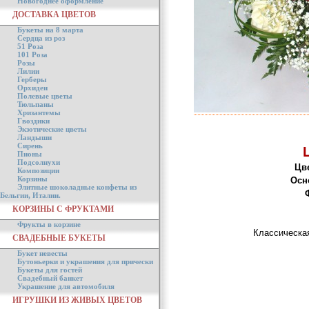
Новогоднее оформление
ДОСТАВКА ЦВЕТОВ
Букеты на 8 марта
Сердца из роз
51 Роза
101 Роза
Розы
Лилии
Герберы
Орхидеи
Полевые цветы
Тюльпаны
Хризантемы
Гвоздики
Экзотические цветы
Ландыши
Сирень
Пионы
Подсолнухи
Цв
Композиции
Корзины
Осн
Элитные шоколадные конфеты из
Бельгии, Италии.
КОРЗИНЫ С ФРУКТАМИ
Фрукты в корзине
Классическая
СВАДЕБНЫЕ БУКЕТЫ
Букет невесты
Бутоньерки и украшения для прически
Букеты для гостей
Свадебный банкет
Украшение для автомобиля
ИГРУШКИ ИЗ ЖИВЫХ ЦВЕТОВ