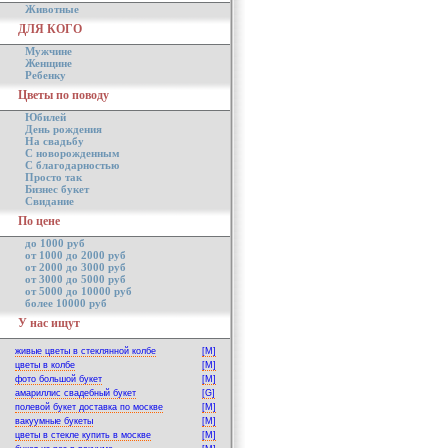
Животные
ДЛЯ КОГО
Мужчине
Женщине
Ребенку
Цветы по поводу
Юбилей
День рождения
На свадьбу
С новорожденным
С благодарностью
Просто так
Бизнес букет
Свидание
По цене
до 1000 руб
от 1000 до 2000 руб
от 2000 до 3000 руб
от 3000 до 5000 руб
от 5000 до 10000 руб
более 10000 руб
У нас ищут
живые цветы в стеклянной колбе
[M]
цветы в колбе
[M]
фото большой букет
[M]
амариллис свадебный букет
[G]
полевой букет доставка по москве
[M]
вакуумные букеты
[M]
цветы в стекле купить в москве
[M]