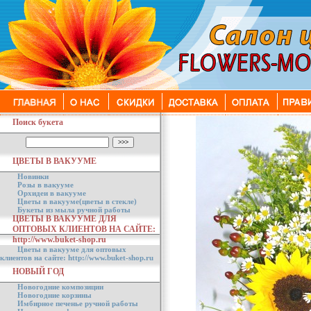
Поиск букета
ЦВЕТЫ В ВАКУУМЕ
Новинки
Розы в вакууме
Орхидеи в вакууме
Цветы в вакууме(цветы в стекле)
Букеты из мыла ручной работы
ЦВЕТЫ В ВАКУУМЕ ДЛЯ
ОПТОВЫХ КЛИЕНТОВ НА САЙТЕ:
http://www.buket-shop.ru
Цветы в вакууме для оптовых
клиентов на сайте: http://www.buket-shop.ru
НОВЫЙ ГОД
Новогодние композиции
Новогодние корзины
Имбирное печенье ручной работы