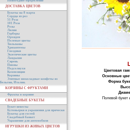
Новогоднее оформление
ДОСТАВКА ЦВЕТОВ
Букеты на 8 марта
Сердца из роз
51 Роза
101 Роза
Розы
Лилии
Герберы
Орхидеи
Полевые цветы
Тюльпаны
Хризантемы
Гвоздики
Экзотические цветы
Ландыши
Сирень
Пионы
Подсолнухи
Цветовая гам
Композиции
Корзины
Основные цве
Элитные шоколадные конфеты из
Форма буке
Бельгии, Италии.
Высо
КОРЗИНЫ С ФРУКТАМИ
Диаме
Фрукты в корзине
Полевой букет 
СВАДЕБНЫЕ БУКЕТЫ
Букет невесты
Бутоньерки и украшения для прически
Букеты для гостей
Свадебный банкет
Украшение для автомобиля
ИГРУШКИ ИЗ ЖИВЫХ ЦВЕТОВ