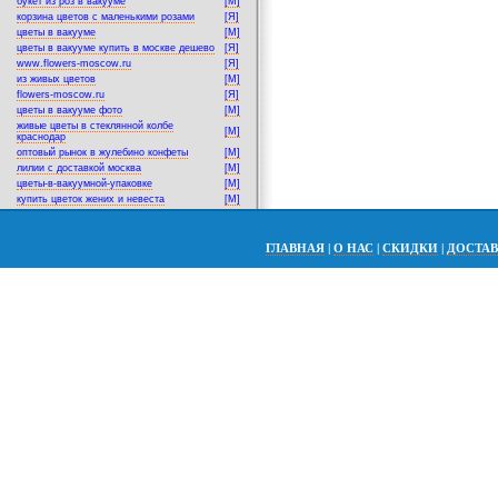
букет из роз в вакууме
[M]
корзина цветов с маленькими розами
[Я]
цветы в вакууме
[M]
цветы в вакууме купить в москве дешево
[Я]
www.flowers-moscow.ru
[Я]
из живых цветов
[M]
flowers-moscow.ru
[Я]
цветы в вакууме фото
[M]
живые цветы в стеклянной колбе
[M]
краснодар
оптовый рынок в жулебино конфеты
[M]
лилии с доставкой москва
[M]
цветы-в-вакуумной-упаковке
[M]
купить цветок жених и невеста
[M]
ГЛАВНАЯ
|
О НАС
|
СКИДКИ
|
ДОСТА