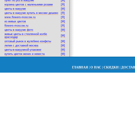
букет из роз в вакууме
[M]
корзина цветов с маленькими розами
[Я]
цветы в вакууме
[M]
цветы в вакууме купить в москве дешево
[Я]
www.flowers-moscow.ru
[Я]
из живых цветов
[M]
flowers-moscow.ru
[Я]
цветы в вакууме фото
[M]
живые цветы в стеклянной колбе
[M]
краснодар
оптовый рынок в жулебино конфеты
[M]
лилии с доставкой москва
[M]
цветы-в-вакуумной-упаковке
[M]
купить цветок жених и невеста
[M]
ГЛАВНАЯ
|
О НАС
|
СКИДКИ
|
ДОСТА