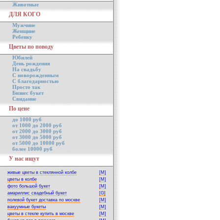
Животные
ДЛЯ КОГО
Мужчине
Женщине
Ребенку
Цветы по поводу
Юбилей
День рождения
На свадьбу
С новорожденным
С благодарностью
Просто так
Бизнес букет
Свидание
По цене
до 1000 руб
от 1000 до 2000 руб
от 2000 до 3000 руб
от 3000 до 5000 руб
от 5000 до 10000 руб
более 10000 руб
У нас ищут
живые цветы в стеклянной колбе
[M]
цветы в колбе
[M]
фото большой букет
[M]
амариллис свадебный букет
[G]
полевой букет доставка по москве
[M]
вакуумные букеты
[M]
цветы в стекле купить в москве
[M]