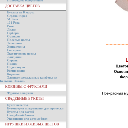
Новогоднее оформление
ДОСТАВКА ЦВЕТОВ
Букеты на 8 марта
Сердца из роз
51 Роза
101 Роза
Розы
Лилии
Герберы
Орхидеи
Полевые цветы
Тюльпаны
Хризантемы
Гвоздики
Экзотические цветы
Ландыши
Сирень
Пионы
Цвето
Подсолнухи
Композиции
Основн
Корзины
Фор
Элитные шоколадные конфеты из
Бельгии, Италии.
КОРЗИНЫ С ФРУКТАМИ
Фрукты в корзине
Прекрасный му
СВАДЕБНЫЕ БУКЕТЫ
Букет невесты
Бутоньерки и украшения для прически
Букеты для гостей
Свадебный банкет
Украшение для автомобиля
ИГРУШКИ ИЗ ЖИВЫХ ЦВЕТОВ