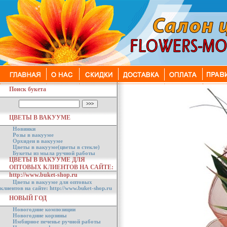
Поиск букета
ЦВЕТЫ В ВАКУУМЕ
Новинки
Розы в вакууме
Орхидеи в вакууме
Цветы в вакууме(цветы в стекле)
Букеты из мыла ручной работы
ЦВЕТЫ В ВАКУУМЕ ДЛЯ
ОПТОВЫХ КЛИЕНТОВ НА САЙТЕ:
http://www.buket-shop.ru
Цветы в вакууме для оптовых
клиентов на сайте: http://www.buket-shop.ru
НОВЫЙ ГОД
Новогодние композиции
Новогодние корзины
Имбирное печенье ручной работы