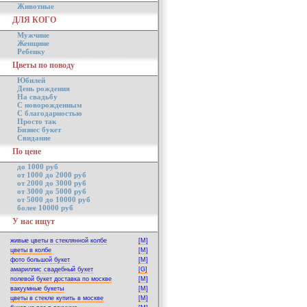
Животные
ДЛЯ КОГО
Мужчине
Женщине
Ребенку
Цветы по поводу
Юбилей
День рождения
На свадьбу
С новорожденным
С благодарностью
Просто так
Бизнес букет
Свидание
По цене
до 1000 руб
от 1000 до 2000 руб
от 2000 до 3000 руб
от 3000 до 5000 руб
от 5000 до 10000 руб
более 10000 руб
У нас ищут
живые цветы в стеклянной колбе
[M]
цветы в колбе
[M]
фото большой букет
[M]
амариллис свадебный букет
[G]
полевой букет доставка по москве
[M]
вакуумные букеты
[M]
цветы в стекле купить в москве
[M]