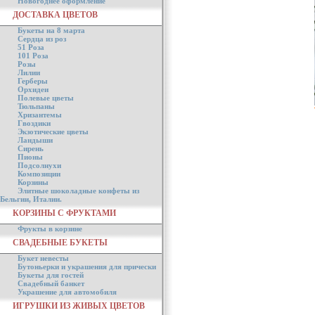
Новогоднее оформление
ДОСТАВКА ЦВЕТОВ
Букеты на 8 марта
Сердца из роз
51 Роза
101 Роза
Розы
Лилии
Герберы
Орхидеи
Полевые цветы
Тюльпаны
Хризантемы
Гвоздики
Экзотические цветы
Ландыши
Сирень
Пионы
Подсолнухи
Композиции
Корзины
Элитные шоколадные конфеты из
Бельгии, Италии.
КОРЗИНЫ С ФРУКТАМИ
Фрукты в корзине
СВАДЕБНЫЕ БУКЕТЫ
Букет невесты
Бутоньерки и украшения для прически
Букеты для гостей
Свадебный банкет
Украшение для автомобиля
ИГРУШКИ ИЗ ЖИВЫХ ЦВЕТОВ