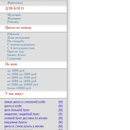
Животные
ДЛЯ КОГО
Мужчине
Женщине
Ребенку
Цветы по поводу
Юбилей
День рождения
На свадьбу
С новорожденным
С благодарностью
Просто так
Бизнес букет
Свидание
По цене
до 1000 руб
от 1000 до 2000 руб
от 2000 до 3000 руб
от 3000 до 5000 руб
от 5000 до 10000 руб
более 10000 руб
У нас ищут
живые цветы в стеклянной колбе
[M]
цветы в колбе
[M]
фото большой букет
[M]
амариллис свадебный букет
[G]
полевой букет доставка по москве
[M]
вакуумные букеты
[M]
цветы в стекле купить в москве
[M]