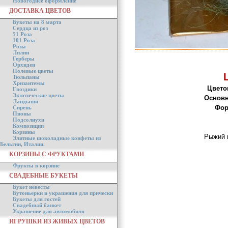
Новогоднее оформление
ДОСТАВКА ЦВЕТОВ
Букеты на 8 марта
Сердца из роз
51 Роза
101 Роза
Розы
Лилии
Герберы
Орхидеи
Полевые цветы
Тюльпаны
Хризантемы
Цвето
Гвоздики
Экзотические цветы
Основн
Ландыши
Фор
Сирень
Пионы
Подсолнухи
Композиции
Корзины
Рыжий 
Элитные шоколадные конфеты из
Бельгии, Италии.
КОРЗИНЫ С ФРУКТАМИ
Фрукты в корзине
СВАДЕБНЫЕ БУКЕТЫ
Букет невесты
Бутоньерки и украшения для прически
Букеты для гостей
Свадебный банкет
Украшение для автомобиля
ИГРУШКИ ИЗ ЖИВЫХ ЦВЕТОВ