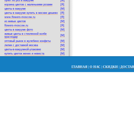
букет из роз в вакууме
[M]
корзина цветов с маленькими розами
[Я]
цветы в вакууме
[M]
цветы в вакууме купить в москве дешево
[Я]
www.flowers-moscow.ru
[Я]
из живых цветов
[M]
flowers-moscow.ru
[Я]
цветы в вакууме фото
[M]
живые цветы в стеклянной колбе
[M]
краснодар
оптовый рынок в жулебино конфеты
[M]
лилии с доставкой москва
[M]
цветы-в-вакуумной-упаковке
[M]
купить цветок жених и невеста
[M]
ГЛАВНАЯ
|
О НАС
|
СКИДКИ
|
ДОСТА