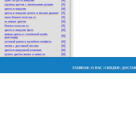
букет из роз в вакууме
[M]
корзина цветов с маленькими розами
[Я]
цветы в вакууме
[M]
цветы в вакууме купить в москве дешево
[Я]
www.flowers-moscow.ru
[Я]
из живых цветов
[M]
flowers-moscow.ru
[Я]
цветы в вакууме фото
[M]
живые цветы в стеклянной колбе
[M]
краснодар
оптовый рынок в жулебино конфеты
[M]
лилии с доставкой москва
[M]
цветы-в-вакуумной-упаковке
[M]
купить цветок жених и невеста
[M]
ГЛАВНАЯ
|
О НАС
|
СКИДКИ
|
ДОСТА