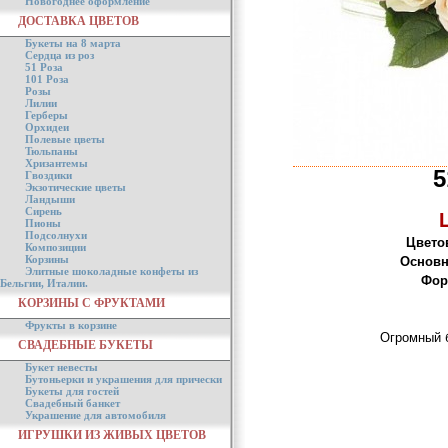
Новогоднее оформление
ДОСТАВКА ЦВЕТОВ
Букеты на 8 марта
Сердца из роз
51 Роза
101 Роза
Розы
Лилии
Герберы
Орхидеи
Полевые цветы
Тюльпаны
Хризантемы
5
Гвоздики
Экзотические цветы
Ландыши
Сирень
Пионы
Подсолнухи
Цвето
Композиции
Корзины
Основн
Элитные шоколадные конфеты из
Фор
Бельгии, Италии.
КОРЗИНЫ С ФРУКТАМИ
Фрукты в корзине
Огромный б
СВАДЕБНЫЕ БУКЕТЫ
Букет невесты
Бутоньерки и украшения для прически
Букеты для гостей
Свадебный банкет
Украшение для автомобиля
ИГРУШКИ ИЗ ЖИВЫХ ЦВЕТОВ