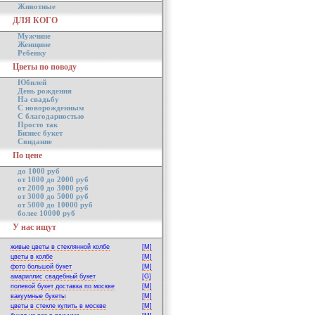
Животные
ДЛЯ КОГО
Мужчине
Женщине
Ребенку
Цветы по поводу
Юбилей
День рождения
На свадьбу
С новорожденным
С благодарностью
Просто так
Бизнес букет
Свидание
По цене
до 1000 руб
от 1000 до 2000 руб
от 2000 до 3000 руб
от 3000 до 5000 руб
от 5000 до 10000 руб
более 10000 руб
У нас ищут
живые цветы в стеклянной колбе
[M]
цветы в колбе
[M]
фото большой букет
[M]
амариллис свадебный букет
[G]
полевой букет доставка по москве
[M]
вакуумные букеты
[M]
цветы в стекле купить в москве
[M]