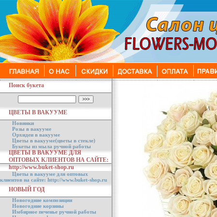
Поиск букета
ЦВЕТЫ В ВАКУУМЕ
Новинки
Розы в вакууме
Орхидеи в вакууме
Цветы в вакууме(цветы в стекле)
Букеты из мыла ручной работы
ЦВЕТЫ В ВАКУУМЕ ДЛЯ
ОПТОВЫХ КЛИЕНТОВ НА САЙТЕ:
http://www.buket-shop.ru
Цветы в вакууме для оптовых
клиентов на сайте: http://www.buket-shop.ru
НОВЫЙ ГОД
Новогодние композиции
Новогодние корзины
Имбирное печенье ручной работы