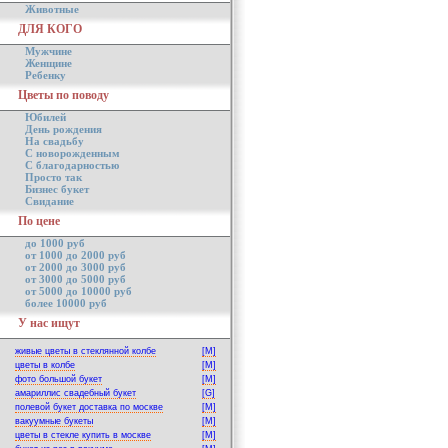
Животные
ДЛЯ КОГО
Мужчине
Женщине
Ребенку
Цветы по поводу
Юбилей
День рождения
На свадьбу
С новорожденным
С благодарностью
Просто так
Бизнес букет
Свидание
По цене
до 1000 руб
от 1000 до 2000 руб
от 2000 до 3000 руб
от 3000 до 5000 руб
от 5000 до 10000 руб
более 10000 руб
У нас ищут
живые цветы в стеклянной колбе
[M]
цветы в колбе
[M]
фото большой букет
[M]
амариллис свадебный букет
[G]
полевой букет доставка по москве
[M]
вакуумные букеты
[M]
цветы в стекле купить в москве
[M]