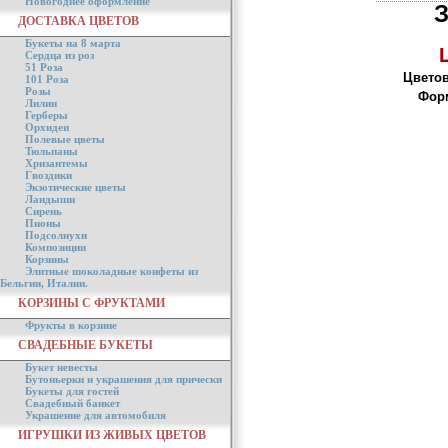
Новогоднее оформление
ДОСТАВКА ЦВЕТОВ
Букеты на 8 марта
Сердца из роз
51 Роза
Цветов
101 Роза
Розы
Форм
Лилии
Герберы
Орхидеи
Полевые цветы
Тюльпаны
Хризантемы
Гвоздики
Экзотические цветы
Ландыши
Сирень
Пионы
Подсолнухи
Композиции
Корзины
Элитные шоколадные конфеты из
Бельгии, Италии.
КОРЗИНЫ С ФРУКТАМИ
Фрукты в корзине
СВАДЕБНЫЕ БУКЕТЫ
Букет невесты
Бутоньерки и украшения для прически
Букеты для гостей
Свадебный банкет
Украшение для автомобиля
ИГРУШКИ ИЗ ЖИВЫХ ЦВЕТОВ