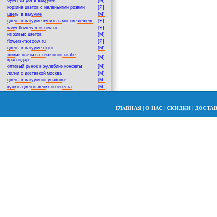
букет из роз в вакууме
[M]
корзина цветов с маленькими розами
[Я]
цветы в вакууме
[M]
цветы в вакууме купить в москве дешево
[Я]
www.flowers-moscow.ru
[Я]
из живых цветов
[M]
flowers-moscow.ru
[Я]
цветы в вакууме фото
[M]
живые цветы в стеклянной колбе
[M]
краснодар
оптовый рынок в жулебино конфеты
[M]
лилии с доставкой москва
[M]
цветы-в-вакуумной-упаковке
[M]
купить цветок жених и невеста
[M]
ГЛАВНАЯ
|
О НАС
|
СКИДКИ
|
ДОСТА