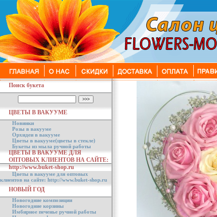
Поиск букета
ЦВЕТЫ В ВАКУУМЕ
Новинки
Розы в вакууме
Орхидеи в вакууме
Цветы в вакууме(цветы в стекле)
Букеты из мыла ручной работы
ЦВЕТЫ В ВАКУУМЕ ДЛЯ
ОПТОВЫХ КЛИЕНТОВ НА САЙТЕ:
http://www.buket-shop.ru
Цветы в вакууме для оптовых
клиентов на сайте: http://www.buket-shop.ru
НОВЫЙ ГОД
Новогодние композиции
Новогодние корзины
Имбирное печенье ручной работы