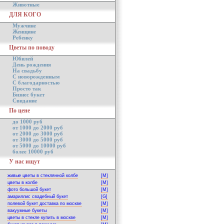
Животные
ДЛЯ КОГО
Мужчине
Женщине
Ребенку
Цветы по поводу
Юбилей
День рождения
На свадьбу
С новорожденным
С благодарностью
Просто так
Бизнес букет
Свидание
По цене
до 1000 руб
от 1000 до 2000 руб
от 2000 до 3000 руб
от 3000 до 5000 руб
от 5000 до 10000 руб
более 10000 руб
У нас ищут
живые цветы в стеклянной колбе
[M]
цветы в колбе
[M]
фото большой букет
[M]
амариллис свадебный букет
[G]
полевой букет доставка по москве
[M]
вакуумные букеты
[M]
цветы в стекле купить в москве
[M]