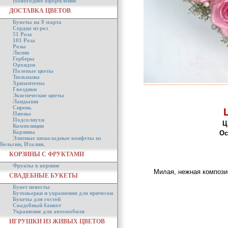
Новогоднее оформление
ДОСТАВКА ЦВЕТОВ
Букеты на 8 марта
Сердца из роз
51 Роза
101 Роза
Розы
Лилии
Герберы
Орхидеи
Полевые цветы
Тюльпаны
Хризантемы
Гвоздики
Экзотические цветы
Ландыши
Сирень
Пионы
Подсолнухи
Ц
Композиции
Корзины
Ос
Элитные шоколадные конфеты из
Бельгии, Италии.
КОРЗИНЫ С ФРУКТАМИ
Фрукты в корзине
Милая, нежная компози
СВАДЕБНЫЕ БУКЕТЫ
Букет невесты
Бутоньерки и украшения для прически
Букеты для гостей
Свадебный банкет
Украшение для автомобиля
ИГРУШКИ ИЗ ЖИВЫХ ЦВЕТОВ