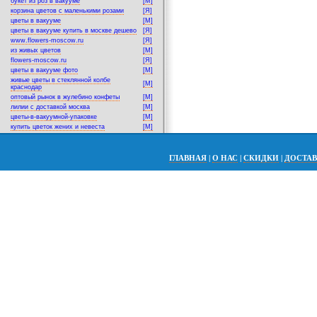
букет из роз в вакууме
[M]
корзина цветов с маленькими розами
[Я]
цветы в вакууме
[M]
цветы в вакууме купить в москве дешево
[Я]
www.flowers-moscow.ru
[Я]
из живых цветов
[M]
flowers-moscow.ru
[Я]
цветы в вакууме фото
[M]
живые цветы в стеклянной колбе
[M]
краснодар
оптовый рынок в жулебино конфеты
[M]
лилии с доставкой москва
[M]
цветы-в-вакуумной-упаковке
[M]
купить цветок жених и невеста
[M]
ГЛАВНАЯ
|
О НАС
|
СКИДКИ
|
ДОСТА