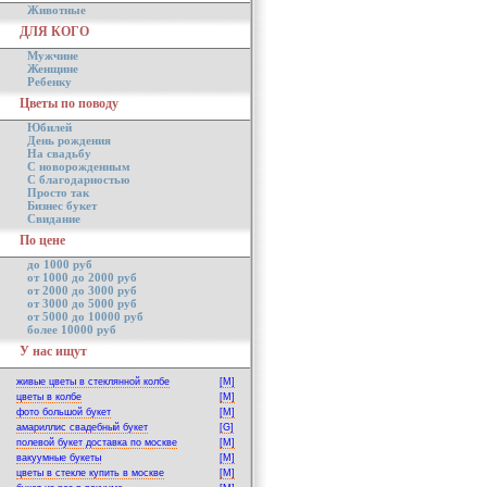
Животные
ДЛЯ КОГО
Мужчине
Женщине
Ребенку
Цветы по поводу
Юбилей
День рождения
На свадьбу
С новорожденным
С благодарностью
Просто так
Бизнес букет
Свидание
По цене
до 1000 руб
от 1000 до 2000 руб
от 2000 до 3000 руб
от 3000 до 5000 руб
от 5000 до 10000 руб
более 10000 руб
У нас ищут
живые цветы в стеклянной колбе
[M]
цветы в колбе
[M]
фото большой букет
[M]
амариллис свадебный букет
[G]
полевой букет доставка по москве
[M]
вакуумные букеты
[M]
цветы в стекле купить в москве
[M]