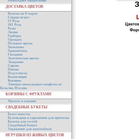
Новогоднее оформление
ДОСТАВКА ЦВЕТОВ
Букеты на 8 марта
Сердца из роз
51 Роза
Цветов
101 Роза
Розы
Форм
Лилии
Герберы
Орхидеи
Полевые цветы
Тюльпаны
Хризантемы
Гвоздики
Экзотические цветы
Ландыши
Сирень
Пионы
Подсолнухи
Композиции
Корзины
Элитные шоколадные конфеты из
Бельгии, Италии.
КОРЗИНЫ С ФРУКТАМИ
Фрукты в корзине
СВАДЕБНЫЕ БУКЕТЫ
Букет невесты
Бутоньерки и украшения для прически
Букеты для гостей
Свадебный банкет
Украшение для автомобиля
ИГРУШКИ ИЗ ЖИВЫХ ЦВЕТОВ