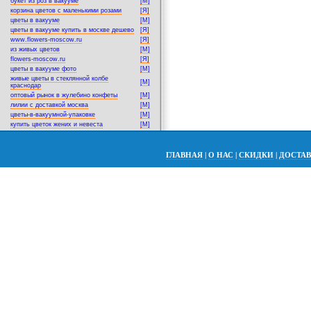
букет из роз в вакууме
[M]
корзина цветов с маленькими розами
[Я]
цветы в вакууме
[M]
цветы в вакууме купить в москве дешево
[Я]
www.flowers-moscow.ru
[Я]
из живых цветов
[M]
flowers-moscow.ru
[Я]
цветы в вакууме фото
[M]
живые цветы в стеклянной колбе
[M]
краснодар
оптовый рынок в жулебино конфеты
[M]
лилии с доставкой москва
[M]
цветы-в-вакуумной-упаковке
[M]
купить цветок жених и невеста
[M]
ГЛАВНАЯ
|
О НАС
|
СКИДКИ
|
ДОСТА