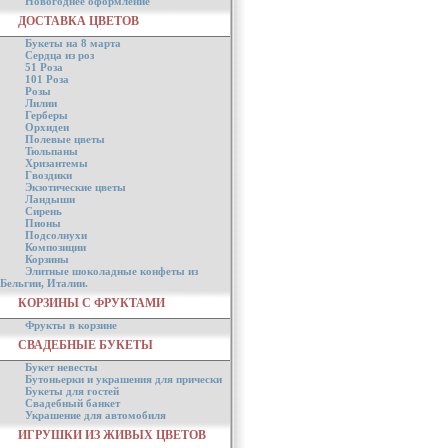
Новогоднее оформление
ДОСТАВКА ЦВЕТОВ
Букеты на 8 марта
Сердца из роз
51 Роза
101 Роза
Розы
Лилии
Герберы
Орхидеи
Полевые цветы
Тюльпаны
Хризантемы
Гвоздики
Экзотические цветы
Ландыши
Сирень
Пионы
Подсолнухи
Композиции
Корзины
Элитные шоколадные конфеты из
Бельгии, Италии.
КОРЗИНЫ С ФРУКТАМИ
Фрукты в корзине
СВАДЕБНЫЕ БУКЕТЫ
Букет невесты
Бутоньерки и украшения для прически
Букеты для гостей
Свадебный банкет
Украшение для автомобиля
ИГРУШКИ ИЗ ЖИВЫХ ЦВЕТОВ