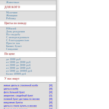
Животные
ДЛЯ КОГО
Мужчине
Женщине
Ребенку
Цветы по поводу
Юбилей
День рождения
На свадьбу
С новорожденным
С благодарностью
Просто так
Бизнес букет
Свидание
По цене
до 1000 руб
от 1000 до 2000 руб
от 2000 до 3000 руб
от 3000 до 5000 руб
от 5000 до 10000 руб
более 10000 руб
У нас ищут
живые цветы в стеклянной колбе
[M]
цветы в колбе
[M]
фото большой букет
[M]
амариллис свадебный букет
[G]
полевой букет доставка по москве
[M]
вакуумные букеты
[M]
цветы в стекле купить в москве
[M]