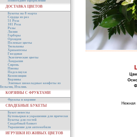
Новогоднее оформление
ДОСТАВКА ЦВЕТОВ
Букеты на 8 марта
Сердца из роз
51 Роза
101 Роза
Розы
Лилии
Герберы
Орхидеи
Полевые цветы
Тюльпаны
Хризантемы
Гвоздики
Экзотические цветы
Ландыши
Сирень
Пионы
Подсолнухи
Цве
Композиции
Корзины
Осно
Элитные шоколадные конфеты из
Ф
Бельгии, Италии.
КОРЗИНЫ С ФРУКТАМИ
Фрукты в корзине
Нежная 
СВАДЕБНЫЕ БУКЕТЫ
Букет невесты
Бутоньерки и украшения для прически
Букеты для гостей
Свадебный банкет
Украшение для автомобиля
ИГРУШКИ ИЗ ЖИВЫХ ЦВЕТОВ