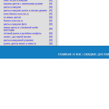
букет из роз в вакууме
[M]
корзина цветов с маленькими розами
[Я]
цветы в вакууме
[M]
цветы в вакууме купить в москве дешево
[Я]
www.flowers-moscow.ru
[Я]
из живых цветов
[M]
flowers-moscow.ru
[Я]
цветы в вакууме фото
[M]
живые цветы в стеклянной колбе
[M]
краснодар
оптовый рынок в жулебино конфеты
[M]
лилии с доставкой москва
[M]
цветы-в-вакуумной-упаковке
[M]
купить цветок жених и невеста
[M]
ГЛАВНАЯ
|
О НАС
|
СКИДКИ
|
ДОСТА