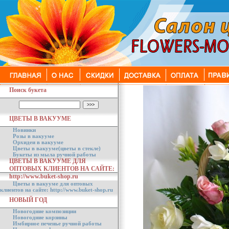
Поиск букета
ЦВЕТЫ В ВАКУУМЕ
Новинки
Розы в вакууме
Орхидеи в вакууме
Цветы в вакууме(цветы в стекле)
Букеты из мыла ручной работы
ЦВЕТЫ В ВАКУУМЕ ДЛЯ
ОПТОВЫХ КЛИЕНТОВ НА САЙТЕ:
http://www.buket-shop.ru
Цветы в вакууме для оптовых
клиентов на сайте: http://www.buket-shop.ru
НОВЫЙ ГОД
Новогодние композиции
Новогодние корзины
Имбирное печенье ручной работы