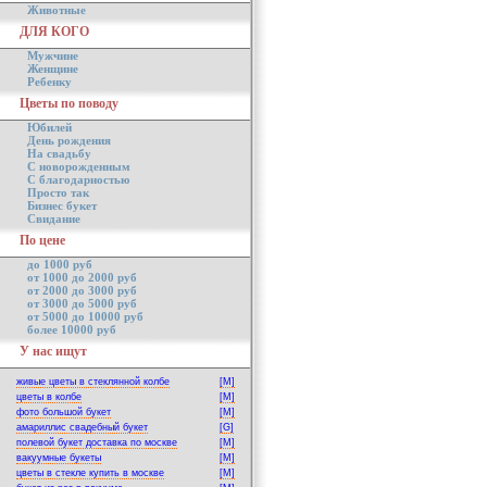
Животные
ДЛЯ КОГО
Мужчине
Женщине
Ребенку
Цветы по поводу
Юбилей
День рождения
На свадьбу
С новорожденным
С благодарностью
Просто так
Бизнес букет
Свидание
По цене
до 1000 руб
от 1000 до 2000 руб
от 2000 до 3000 руб
от 3000 до 5000 руб
от 5000 до 10000 руб
более 10000 руб
У нас ищут
живые цветы в стеклянной колбе
[M]
цветы в колбе
[M]
фото большой букет
[M]
амариллис свадебный букет
[G]
полевой букет доставка по москве
[M]
вакуумные букеты
[M]
цветы в стекле купить в москве
[M]