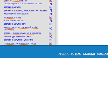
букет из роз в вакууме
[M]
корзина цветов с маленькими розами
[Я]
цветы в вакууме
[M]
цветы в вакууме купить в москве дешево
[Я]
www.flowers-moscow.ru
[Я]
из живых цветов
[M]
flowers-moscow.ru
[Я]
цветы в вакууме фото
[M]
живые цветы в стеклянной колбе
[M]
краснодар
оптовый рынок в жулебино конфеты
[M]
лилии с доставкой москва
[M]
цветы-в-вакуумной-упаковке
[M]
купить цветок жених и невеста
[M]
ГЛАВНАЯ
|
О НАС
|
СКИДКИ
|
ДОСТА