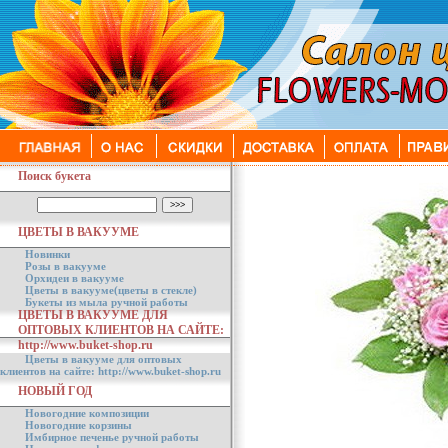
Поиск букета
ЦВЕТЫ В ВАКУУМЕ
Новинки
Розы в вакууме
Орхидеи в вакууме
Цветы в вакууме(цветы в стекле)
Букеты из мыла ручной работы
ЦВЕТЫ В ВАКУУМЕ ДЛЯ
ОПТОВЫХ КЛИЕНТОВ НА САЙТЕ:
http://www.buket-shop.ru
Цветы в вакууме для оптовых
клиентов на сайте: http://www.buket-shop.ru
НОВЫЙ ГОД
Новогодние композиции
Новогодние корзины
Имбирное печенье ручной работы