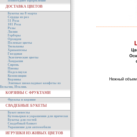
Новогоднее оформление
ДОСТАВКА ЦВЕТОВ
Букеты на 8 марта
Сердца из роз
51 Роза
101 Роза
Розы
Лилии
Герберы
Орхидеи
Полевые цветы
Тюльпаны
Цв
Хризантемы
Гвоздики
Осн
Экзотические цветы
Ландыши
Сирень
Пионы
Подсолнухи
Композиции
Нежный объемн
Корзины
Элитные шоколадные конфеты из
Бельгии, Италии.
КОРЗИНЫ С ФРУКТАМИ
Фрукты в корзине
СВАДЕБНЫЕ БУКЕТЫ
Букет невесты
Бутоньерки и украшения для прически
Букеты для гостей
Свадебный банкет
Украшение для автомобиля
ИГРУШКИ ИЗ ЖИВЫХ ЦВЕТОВ