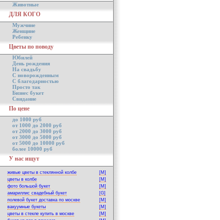
Животные
ДЛЯ КОГО
Мужчине
Женщине
Ребенку
Цветы по поводу
Юбилей
День рождения
На свадьбу
С новорожденным
С благодарностью
Просто так
Бизнес букет
Свидание
По цене
до 1000 руб
от 1000 до 2000 руб
от 2000 до 3000 руб
от 3000 до 5000 руб
от 5000 до 10000 руб
более 10000 руб
У нас ищут
живые цветы в стеклянной колбе
[M]
цветы в колбе
[M]
фото большой букет
[M]
амариллис свадебный букет
[G]
полевой букет доставка по москве
[M]
вакуумные букеты
[M]
цветы в стекле купить в москве
[M]