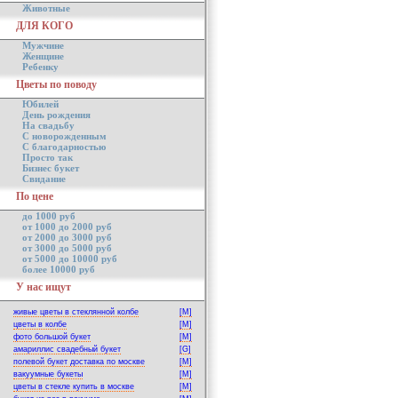
Животные
ДЛЯ КОГО
Мужчине
Женщине
Ребенку
Цветы по поводу
Юбилей
День рождения
На свадьбу
С новорожденным
С благодарностью
Просто так
Бизнес букет
Свидание
По цене
до 1000 руб
от 1000 до 2000 руб
от 2000 до 3000 руб
от 3000 до 5000 руб
от 5000 до 10000 руб
более 10000 руб
У нас ищут
живые цветы в стеклянной колбе
[M]
цветы в колбе
[M]
фото большой букет
[M]
амариллис свадебный букет
[G]
полевой букет доставка по москве
[M]
вакуумные букеты
[M]
цветы в стекле купить в москве
[M]