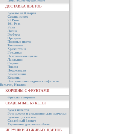
Новогоднее оформление
ДОСТАВКА ЦВЕТОВ
Букеты на 8 марта
Сердца из роз
51 Роза
101 Роза
Розы
Лилии
Герберы
Орхидеи
Полевые цветы
Тюльпаны
Хризантемы
Гвоздики
Экзотические цветы
Ландыши
Сирень
Пионы
Подсолнухи
Композиции
Корзины
Элитные шоколадные конфеты из
Бельгии, Италии.
КОРЗИНЫ С ФРУКТАМИ
Фрукты в корзине
СВАДЕБНЫЕ БУКЕТЫ
Букет невесты
Бутоньерки и украшения для прически
Букеты для гостей
Свадебный банкет
Украшение для автомобиля
ИГРУШКИ ИЗ ЖИВЫХ ЦВЕТОВ