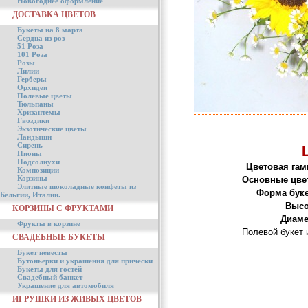
Новогоднее оформление
ДОСТАВКА ЦВЕТОВ
Букеты на 8 марта
Сердца из роз
51 Роза
101 Роза
Розы
Лилии
Герберы
Орхидеи
Полевые цветы
Тюльпаны
Хризантемы
Гвоздики
Экзотические цветы
Ландыши
Сирень
Пионы
Подсолнухи
Цветовая гам
Композиции
Корзины
Основные цве
Элитные шоколадные конфеты из
Форма буке
Бельгии, Италии.
Высо
КОРЗИНЫ С ФРУКТАМИ
Диаме
Фрукты в корзине
Полевой букет 
СВАДЕБНЫЕ БУКЕТЫ
Букет невесты
Бутоньерки и украшения для прически
Букеты для гостей
Свадебный банкет
Украшение для автомобиля
ИГРУШКИ ИЗ ЖИВЫХ ЦВЕТОВ