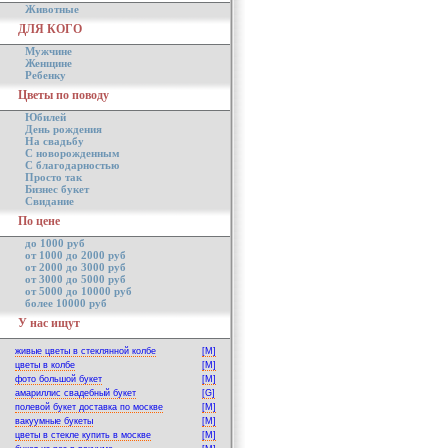
Животные
ДЛЯ КОГО
Мужчине
Женщине
Ребенку
Цветы по поводу
Юбилей
День рождения
На свадьбу
С новорожденным
С благодарностью
Просто так
Бизнес букет
Свидание
По цене
до 1000 руб
от 1000 до 2000 руб
от 2000 до 3000 руб
от 3000 до 5000 руб
от 5000 до 10000 руб
более 10000 руб
У нас ищут
живые цветы в стеклянной колбе
[M]
цветы в колбе
[M]
фото большой букет
[M]
амариллис свадебный букет
[G]
полевой букет доставка по москве
[M]
вакуумные букеты
[M]
цветы в стекле купить в москве
[M]