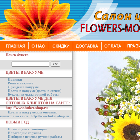
Поиск букета
ЦВЕТЫ В ВАКУУМЕ
Новинки
Розы в вакууме
Орхидеи в вакууме
Цветы в вакууме(цветы в стекле)
Букеты из мыла ручной работы
ЦВЕТЫ В ВАКУУМЕ ДЛЯ
ОПТОВЫХ КЛИЕНТОВ НА САЙТЕ:
http://www.buket-shop.ru
Цветы в вакууме для оптовых
клиентов на сайте: http://www.buket-shop.ru
НОВЫЙ ГОД
Новогодние композиции
Новогодние корзины
Имбирное печенье ручной работы