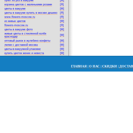
букет из роз в вакууме
[M]
корзина цветов с маленькими розами
[Я]
цветы в вакууме
[M]
цветы в вакууме купить в москве дешево
[Я]
www.flowers-moscow.ru
[Я]
из живых цветов
[M]
flowers-moscow.ru
[Я]
цветы в вакууме фото
[M]
живые цветы в стеклянной колбе
[M]
краснодар
оптовый рынок в жулебино конфеты
[M]
лилии с доставкой москва
[M]
цветы-в-вакуумной-упаковке
[M]
купить цветок жених и невеста
[M]
ГЛАВНАЯ
|
О НАС
|
СКИДКИ
|
ДОСТА