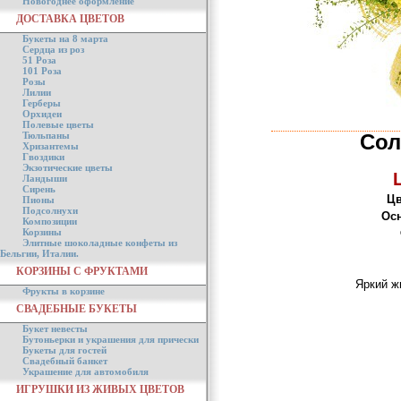
Новогоднее оформление
ДОСТАВКА ЦВЕТОВ
Букеты на 8 марта
Сердца из роз
51 Роза
101 Роза
Розы
Лилии
Герберы
Орхидеи
Полевые цветы
Тюльпаны
Сол
Хризантемы
Гвоздики
Экзотические цветы
Ландыши
Сирень
Цв
Пионы
Подсолнухи
Ос
Композиции
Корзины
Элитные шоколадные конфеты из
Бельгии, Италии.
КОРЗИНЫ С ФРУКТАМИ
Яркий ж
Фрукты в корзине
СВАДЕБНЫЕ БУКЕТЫ
Букет невесты
Бутоньерки и украшения для прически
Букеты для гостей
Свадебный банкет
Украшение для автомобиля
ИГРУШКИ ИЗ ЖИВЫХ ЦВЕТОВ