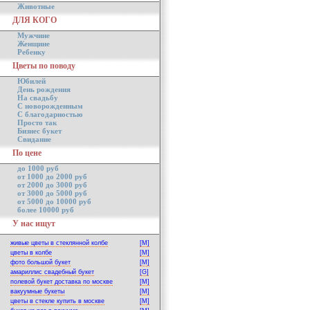
Животные
ДЛЯ КОГО
Мужчине
Женщине
Ребенку
Цветы по поводу
Юбилей
День рождения
На свадьбу
С новорожденным
С благодарностью
Просто так
Бизнес букет
Свидание
По цене
до 1000 руб
от 1000 до 2000 руб
от 2000 до 3000 руб
от 3000 до 5000 руб
от 5000 до 10000 руб
более 10000 руб
У нас ищут
живые цветы в стеклянной колбе
[M]
цветы в колбе
[M]
фото большой букет
[M]
амариллис свадебный букет
[G]
полевой букет доставка по москве
[M]
вакуумные букеты
[M]
цветы в стекле купить в москве
[M]