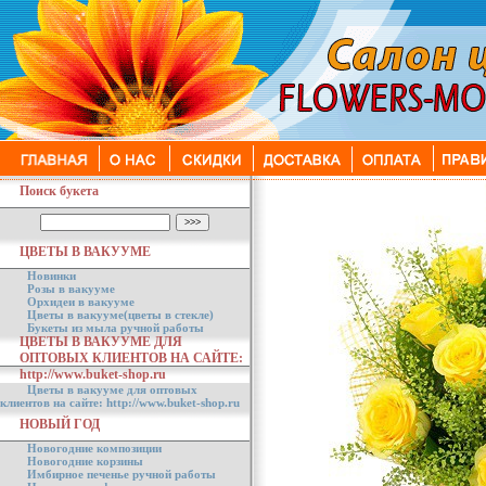
Поиск букета
ЦВЕТЫ В ВАКУУМЕ
Новинки
Розы в вакууме
Орхидеи в вакууме
Цветы в вакууме(цветы в стекле)
Букеты из мыла ручной работы
ЦВЕТЫ В ВАКУУМЕ ДЛЯ
ОПТОВЫХ КЛИЕНТОВ НА САЙТЕ:
http://www.buket-shop.ru
Цветы в вакууме для оптовых
клиентов на сайте: http://www.buket-shop.ru
НОВЫЙ ГОД
Новогодние композиции
Новогодние корзины
Имбирное печенье ручной работы