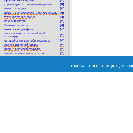
букет из роз в вакууме
[M]
корзина цветов с маленькими розами
[Я]
цветы в вакууме
[M]
цветы в вакууме купить в москве дешево
[Я]
www.flowers-moscow.ru
[Я]
из живых цветов
[M]
flowers-moscow.ru
[Я]
цветы в вакууме фото
[M]
живые цветы в стеклянной колбе
[M]
краснодар
оптовый рынок в жулебино конфеты
[M]
лилии с доставкой москва
[M]
цветы-в-вакуумной-упаковке
[M]
купить цветок жених и невеста
[M]
ГЛАВНАЯ
|
О НАС
|
СКИДКИ
|
ДОСТА