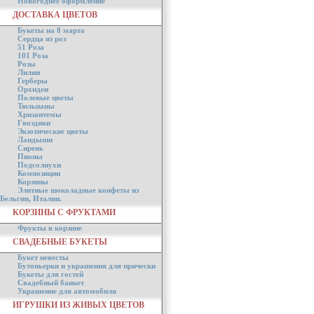
Новогоднее оформление
ДОСТАВКА ЦВЕТОВ
Букеты на 8 марта
Сердца из роз
51 Роза
101 Роза
Розы
Лилии
Герберы
Орхидеи
Полевые цветы
Тюльпаны
Хризантемы
Гвоздики
Экзотические цветы
Ландыши
Сирень
Пионы
Подсолнухи
Композиции
Корзины
Элитные шоколадные конфеты из
Бельгии, Италии.
КОРЗИНЫ С ФРУКТАМИ
Фрукты в корзине
СВАДЕБНЫЕ БУКЕТЫ
Букет невесты
Бутоньерки и украшения для прически
Букеты для гостей
Свадебный банкет
Украшение для автомобиля
ИГРУШКИ ИЗ ЖИВЫХ ЦВЕТОВ