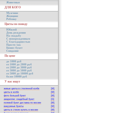
Животные
ДЛЯ КОГО
Мужчине
Женщине
Ребенку
Цветы по поводу
Юбилей
День рождения
На свадьбу
С новорожденным
С благодарностью
Просто так
Бизнес букет
Свидание
По цене
до 1000 руб
от 1000 до 2000 руб
от 2000 до 3000 руб
от 3000 до 5000 руб
от 5000 до 10000 руб
более 10000 руб
У нас ищут
живые цветы в стеклянной колбе
[M]
цветы в колбе
[M]
фото большой букет
[M]
амариллис свадебный букет
[G]
полевой букет доставка по москве
[M]
вакуумные букеты
[M]
цветы в стекле купить в москве
[M]