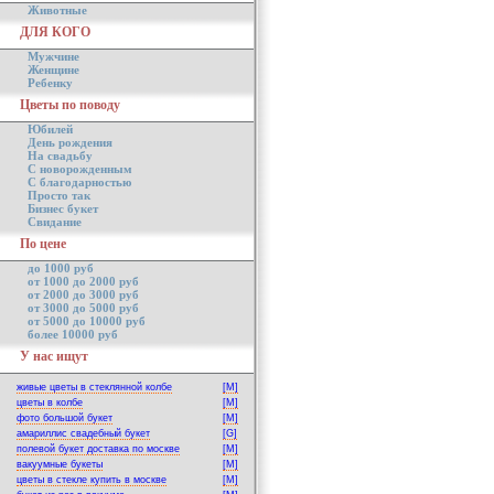
Животные
ДЛЯ КОГО
Мужчине
Женщине
Ребенку
Цветы по поводу
Юбилей
День рождения
На свадьбу
С новорожденным
С благодарностью
Просто так
Бизнес букет
Свидание
По цене
до 1000 руб
от 1000 до 2000 руб
от 2000 до 3000 руб
от 3000 до 5000 руб
от 5000 до 10000 руб
более 10000 руб
У нас ищут
живые цветы в стеклянной колбе
[M]
цветы в колбе
[M]
фото большой букет
[M]
амариллис свадебный букет
[G]
полевой букет доставка по москве
[M]
вакуумные букеты
[M]
цветы в стекле купить в москве
[M]