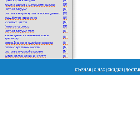
букет из роз в вакууме
[M]
корзина цветов с маленькими розами
[Я]
цветы в вакууме
[M]
цветы в вакууме купить в москве дешево
[Я]
www.flowers-moscow.ru
[Я]
из живых цветов
[M]
flowers-moscow.ru
[Я]
цветы в вакууме фото
[M]
живые цветы в стеклянной колбе
[M]
краснодар
оптовый рынок в жулебино конфеты
[M]
лилии с доставкой москва
[M]
цветы-в-вакуумной-упаковке
[M]
купить цветок жених и невеста
[M]
ГЛАВНАЯ
|
О НАС
|
СКИДКИ
|
ДОСТА