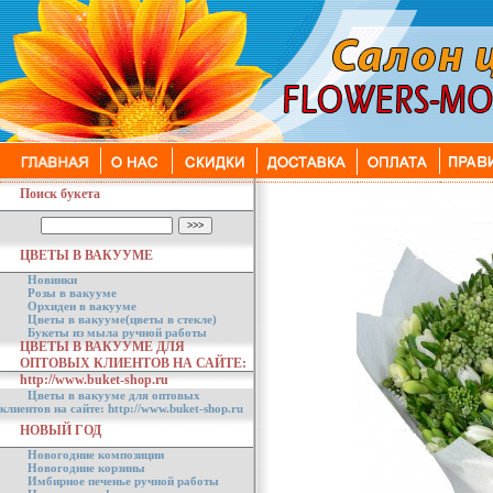
Поиск букета
ЦВЕТЫ В ВАКУУМЕ
Новинки
Розы в вакууме
Орхидеи в вакууме
Цветы в вакууме(цветы в стекле)
Букеты из мыла ручной работы
ЦВЕТЫ В ВАКУУМЕ ДЛЯ
ОПТОВЫХ КЛИЕНТОВ НА САЙТЕ:
http://www.buket-shop.ru
Цветы в вакууме для оптовых
клиентов на сайте: http://www.buket-shop.ru
НОВЫЙ ГОД
Новогодние композиции
Новогодние корзины
Имбирное печенье ручной работы