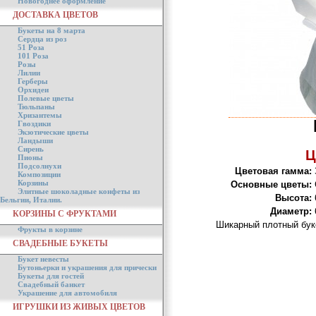
Новогоднее оформление
ДОСТАВКА ЦВЕТОВ
Букеты на 8 марта
Сердца из роз
51 Роза
101 Роза
Розы
Лилии
Герберы
Орхидеи
Полевые цветы
Тюльпаны
Хризантемы
Гвоздики
Экзотические цветы
Ландыши
Сирень
Ц
Пионы
Подсолнухи
Цветовая гамма:
Композиции
Корзины
Основные цветы:
Элитные шоколадные конфеты из
Высота:
Бельгии, Италии.
Диаметр:
КОРЗИНЫ С ФРУКТАМИ
Шикарный плотный буке
Фрукты в корзине
СВАДЕБНЫЕ БУКЕТЫ
Букет невесты
Бутоньерки и украшения для прически
Букеты для гостей
Свадебный банкет
Украшение для автомобиля
ИГРУШКИ ИЗ ЖИВЫХ ЦВЕТОВ