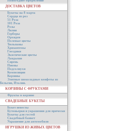
Новогоднее оформление
ДОСТАВКА ЦВЕТОВ
Букеты на 8 марта
Сердца из роз
51 Роза
101 Роза
Розы
Лилии
Герберы
Орхидеи
Полевые цветы
Тюльпаны
Хризантемы
Гвоздики
Экзотические цветы
Ландыши
Сирень
Пионы
Подсолнухи
Композиции
Корзины
Элитные шоколадные конфеты из
Бельгии, Италии.
КОРЗИНЫ С ФРУКТАМИ
Фрукты в корзине
СВАДЕБНЫЕ БУКЕТЫ
Букет невесты
Бутоньерки и украшения для прически
Букеты для гостей
Свадебный банкет
Украшение для автомобиля
ИГРУШКИ ИЗ ЖИВЫХ ЦВЕТОВ