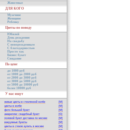
Животные
ДЛЯ КОГО
Мужчине
Женщине
Ребенку
Цветы по поводу
Юбилей
День рождения
На свадьбу
С новорожденным
С благодарностью
Просто так
Бизнес букет
Свидание
По цене
до 1000 руб
от 1000 до 2000 руб
от 2000 до 3000 руб
от 3000 до 5000 руб
от 5000 до 10000 руб
более 10000 руб
У нас ищут
живые цветы в стеклянной колбе
[M]
цветы в колбе
[M]
фото большой букет
[M]
амариллис свадебный букет
[G]
полевой букет доставка по москве
[M]
вакуумные букеты
[M]
цветы в стекле купить в москве
[M]