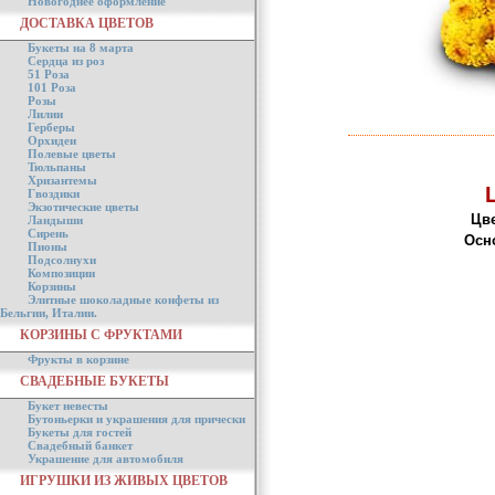
Новогоднее оформление
ДОСТАВКА ЦВЕТОВ
Букеты на 8 марта
Сердца из роз
51 Роза
101 Роза
Розы
Лилии
Герберы
Орхидеи
Полевые цветы
Тюльпаны
Хризантемы
Гвоздики
Экзотические цветы
Цве
Ландыши
Сирень
Осн
Пионы
Подсолнухи
Композиции
Корзины
Элитные шоколадные конфеты из
Бельгии, Италии.
КОРЗИНЫ С ФРУКТАМИ
Фрукты в корзине
СВАДЕБНЫЕ БУКЕТЫ
Букет невесты
Бутоньерки и украшения для прически
Букеты для гостей
Свадебный банкет
Украшение для автомобиля
ИГРУШКИ ИЗ ЖИВЫХ ЦВЕТОВ