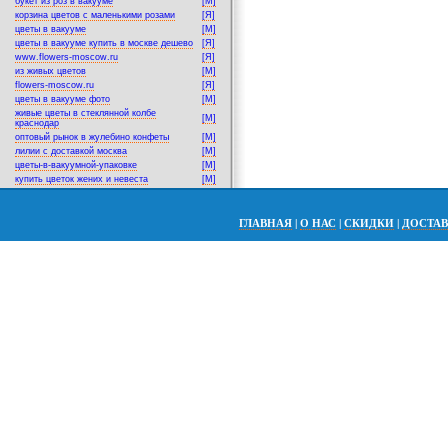
букет из роз в вакууме
[M]
корзина цветов с маленькими розами
[Я]
цветы в вакууме
[M]
цветы в вакууме купить в москве дешево
[Я]
www.flowers-moscow.ru
[Я]
из живых цветов
[M]
flowers-moscow.ru
[Я]
цветы в вакууме фото
[M]
живые цветы в стеклянной колбе
[M]
краснодар
оптовый рынок в жулебино конфеты
[M]
лилии с доставкой москва
[M]
цветы-в-вакуумной-упаковке
[M]
купить цветок жених и невеста
[M]
ГЛАВНАЯ
|
О НАС
|
СКИДКИ
|
ДОСТА