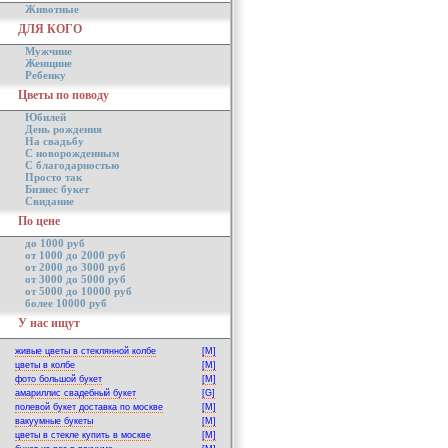
Животные
ДЛЯ КОГО
Мужчине
Женщине
Ребенку
Цветы по поводу
Юбилей
День рождения
На свадьбу
С новорожденным
С благодарностью
Просто так
Бизнес букет
Свидание
По цене
до 1000 руб
от 1000 до 2000 руб
от 2000 до 3000 руб
от 3000 до 5000 руб
от 5000 до 10000 руб
более 10000 руб
У нас ищут
живые цветы в стеклянной колбе
[M]
цветы в колбе
[M]
фото большой букет
[M]
амариллис свадебный букет
[G]
полевой букет доставка по москве
[M]
вакуумные букеты
[M]
цветы в стекле купить в москве
[M]