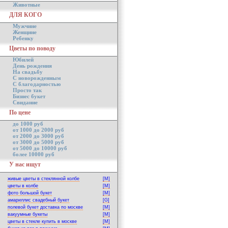
Животные
ДЛЯ КОГО
Мужчине
Женщине
Ребенку
Цветы по поводу
Юбилей
День рождения
На свадьбу
С новорожденным
С благодарностью
Просто так
Бизнес букет
Свидание
По цене
до 1000 руб
от 1000 до 2000 руб
от 2000 до 3000 руб
от 3000 до 5000 руб
от 5000 до 10000 руб
более 10000 руб
У нас ищут
живые цветы в стеклянной колбе
[M]
цветы в колбе
[M]
фото большой букет
[M]
амариллис свадебный букет
[G]
полевой букет доставка по москве
[M]
вакуумные букеты
[M]
цветы в стекле купить в москве
[M]