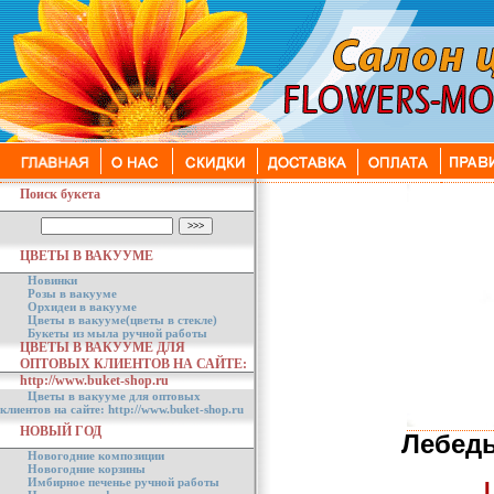
Поиск букета
ЦВЕТЫ В ВАКУУМЕ
Новинки
Розы в вакууме
Орхидеи в вакууме
Цветы в вакууме(цветы в стекле)
Букеты из мыла ручной работы
ЦВЕТЫ В ВАКУУМЕ ДЛЯ
ОПТОВЫХ КЛИЕНТОВ НА САЙТЕ:
http://www.buket-shop.ru
Цветы в вакууме для оптовых
клиентов на сайте: http://www.buket-shop.ru
НОВЫЙ ГОД
Лебедь
Новогодние композиции
Новогодние корзины
Имбирное печенье ручной работы