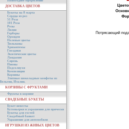
Новогоднее оформление
Цвето
ДОСТАВКА ЦВЕТОВ
Основн
Букеты на 8 марта
Сердца из роз
Фор
51 Роза
101 Роза
Розы
Лилии
Потрясающий пода
Герберы
Орхидеи
Полевые цветы
Тюльпаны
Хризантемы
Гвоздики
Экзотические цветы
Ландыши
Сирень
Пионы
Подсолнухи
Композиции
Корзины
Элитные шоколадные конфеты из
Бельгии, Италии.
КОРЗИНЫ С ФРУКТАМИ
Фрукты в корзине
СВАДЕБНЫЕ БУКЕТЫ
Букет невесты
Бутоньерки и украшения для прически
Букеты для гостей
Свадебный банкет
Украшение для автомобиля
ИГРУШКИ ИЗ ЖИВЫХ ЦВЕТОВ