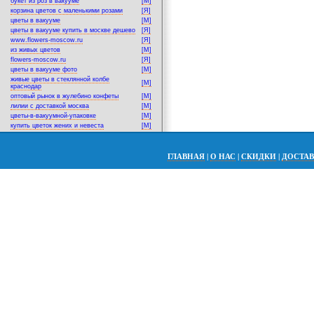
букет из роз в вакууме
[M]
корзина цветов с маленькими розами
[Я]
цветы в вакууме
[M]
цветы в вакууме купить в москве дешево
[Я]
www.flowers-moscow.ru
[Я]
из живых цветов
[M]
flowers-moscow.ru
[Я]
цветы в вакууме фото
[M]
живые цветы в стеклянной колбе
[M]
краснодар
оптовый рынок в жулебино конфеты
[M]
лилии с доставкой москва
[M]
цветы-в-вакуумной-упаковке
[M]
купить цветок жених и невеста
[M]
ГЛАВНАЯ
|
О НАС
|
СКИДКИ
|
ДОСТА