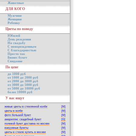
Животные
ДЛЯ КОГО
Мужчине
Женщине
Ребенку
Цветы по поводу
Юбилей
День рождения
На свадьбу
С новорожденным
С благодарностью
Просто так
Бизнес букет
Свидание
По цене
до 1000 руб
от 1000 до 2000 руб
от 2000 до 3000 руб
от 3000 до 5000 руб
от 5000 до 10000 руб
более 10000 руб
У нас ищут
живые цветы в стеклянной колбе
[M]
цветы в колбе
[M]
фото большой букет
[M]
амариллис свадебный букет
[G]
полевой букет доставка по москве
[M]
вакуумные букеты
[M]
цветы в стекле купить в москве
[M]