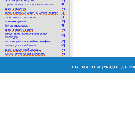
букет из роз в вакууме
[M]
корзина цветов с маленькими розами
[Я]
цветы в вакууме
[M]
цветы в вакууме купить в москве дешево
[Я]
www.flowers-moscow.ru
[Я]
из живых цветов
[M]
flowers-moscow.ru
[Я]
цветы в вакууме фото
[M]
живые цветы в стеклянной колбе
[M]
краснодар
оптовый рынок в жулебино конфеты
[M]
лилии с доставкой москва
[M]
цветы-в-вакуумной-упаковке
[M]
купить цветок жених и невеста
[M]
ГЛАВНАЯ
|
О НАС
|
СКИДКИ
|
ДОСТА