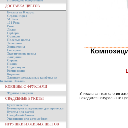
Новогоднее оформление
ДОСТАВКА ЦВЕТОВ
Букеты на 8 марта
Сердца из роз
51 Роза
101 Роза
Розы
Лилии
Герберы
Орхидеи
Полевые цветы
Тюльпаны
Хризантемы
Композици
Гвоздики
Экзотические цветы
Ландыши
Сирень
Пионы
Подсолнухи
Композиции
Корзины
Элитные шоколадные конфеты из
Бельгии, Италии.
КОРЗИНЫ С ФРУКТАМИ
Фрукты в корзине
Уникальная технология зак
находятся натуральные цве
СВАДЕБНЫЕ БУКЕТЫ
Букет невесты
Бутоньерки и украшения для прически
Букеты для гостей
Свадебный банкет
Украшение для автомобиля
ИГРУШКИ ИЗ ЖИВЫХ ЦВЕТОВ