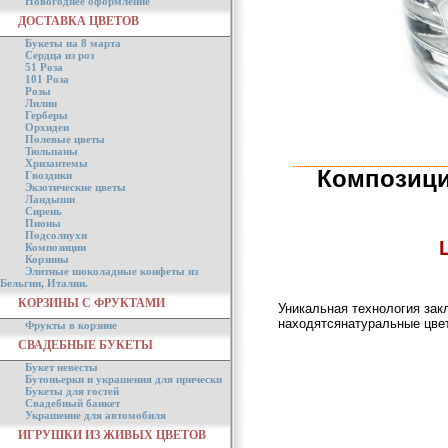
Новогоднее оформление
ДОСТАВКА ЦВЕТОВ
Букеты на 8 марта
Сердца из роз
51 Роза
101 Роза
Розы
Лилии
Герберы
Орхидеи
Полевые цветы
Тюльпаны
Хризантемы
Композици
Гвоздики
Экзотические цветы
Ландыши
Сирень
Пионы
Подсолнухи
Композиции
Корзины
Элитные шоколадные конфеты из
Бельгии, Италии.
КОРЗИНЫ С ФРУКТАМИ
Уникальная технология зак
находятсянатуральные цвет
Фрукты в корзине
СВАДЕБНЫЕ БУКЕТЫ
Букет невесты
Бутоньерки и украшения для прически
Букеты для гостей
Свадебный банкет
Украшение для автомобиля
ИГРУШКИ ИЗ ЖИВЫХ ЦВЕТОВ