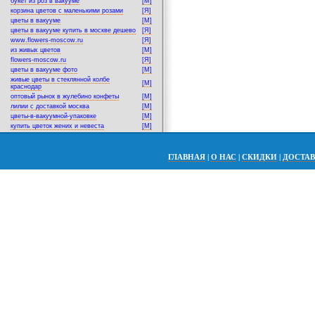
букет из роз в вакууме
[M]
корзина цветов с маленькими розами
[Я]
цветы в вакууме
[M]
цветы в вакууме купить в москве дешево
[Я]
www.flowers-moscow.ru
[Я]
из живых цветов
[M]
flowers-moscow.ru
[Я]
цветы в вакууме фото
[M]
живые цветы в стеклянной колбе
[M]
краснодар
оптовый рынок в жулебино конфеты
[M]
лилии с доставкой москва
[M]
цветы-в-вакуумной-упаковке
[M]
купить цветок жених и невеста
[M]
ГЛАВНАЯ
|
О НАС
|
СКИДКИ
|
ДОСТА