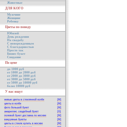
Животные
ДЛЯ КОГО
Мужчине
Женщине
Ребенку
Цветы по поводу
Юбилей
День рождения
На свадьбу
С новорожденным
С благодарностью
Просто так
Бизнес букет
Свидание
По цене
до 1000 руб
от 1000 до 2000 руб
от 2000 до 3000 руб
от 3000 до 5000 руб
от 5000 до 10000 руб
более 10000 руб
У нас ищут
живые цветы в стеклянной колбе
[M]
цветы в колбе
[M]
фото большой букет
[M]
амариллис свадебный букет
[G]
полевой букет доставка по москве
[M]
вакуумные букеты
[M]
цветы в стекле купить в москве
[M]