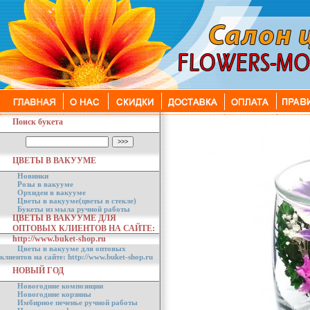
Поиск букета
ЦВЕТЫ В ВАКУУМЕ
Новинки
Розы в вакууме
Орхидеи в вакууме
Цветы в вакууме(цветы в стекле)
Букеты из мыла ручной работы
ЦВЕТЫ В ВАКУУМЕ ДЛЯ
ОПТОВЫХ КЛИЕНТОВ НА САЙТЕ:
http://www.buket-shop.ru
Цветы в вакууме для оптовых
клиентов на сайте: http://www.buket-shop.ru
НОВЫЙ ГОД
Новогодние композиции
Новогодние корзины
Имбирное печенье ручной работы