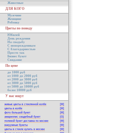
Животные
ДЛЯ КОГО
Мужчине
Женщине
Ребенку
Цветы по поводу
Юбилей
День рождения
На свадьбу
С новорожденным
С благодарностью
Просто так
Бизнес букет
Свидание
По цене
до 1000 руб
от 1000 до 2000 руб
от 2000 до 3000 руб
от 3000 до 5000 руб
от 5000 до 10000 руб
более 10000 руб
У нас ищут
живые цветы в стеклянной колбе
[M]
цветы в колбе
[M]
фото большой букет
[M]
амариллис свадебный букет
[G]
полевой букет доставка по москве
[M]
вакуумные букеты
[M]
цветы в стекле купить в москве
[M]