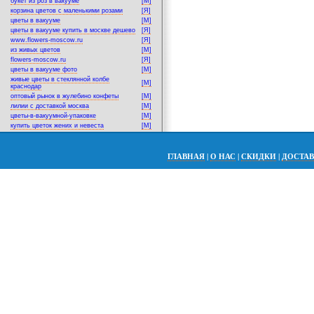
букет из роз в вакууме
[M]
корзина цветов с маленькими розами
[Я]
цветы в вакууме
[M]
цветы в вакууме купить в москве дешево
[Я]
www.flowers-moscow.ru
[Я]
из живых цветов
[M]
flowers-moscow.ru
[Я]
цветы в вакууме фото
[M]
живые цветы в стеклянной колбе
[M]
краснодар
оптовый рынок в жулебино конфеты
[M]
лилии с доставкой москва
[M]
цветы-в-вакуумной-упаковке
[M]
купить цветок жених и невеста
[M]
ГЛАВНАЯ
|
О НАС
|
СКИДКИ
|
ДОСТА