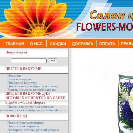
Поиск букета
ЦВЕТЫ В ВАКУУМЕ
Новинки
Розы в вакууме
Орхидеи в вакууме
Цветы в вакууме(цветы в стекле)
Букеты из мыла ручной работы
ЦВЕТЫ В ВАКУУМЕ ДЛЯ
ОПТОВЫХ КЛИЕНТОВ НА САЙТЕ:
http://www.buket-shop.ru
Цветы в вакууме для оптовых
клиентов на сайте: http://www.buket-shop.ru
НОВЫЙ ГОД
Новогодние композиции
Новогодние корзины
Имбирное печенье ручной работы