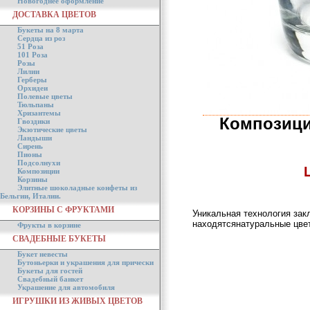
Новогоднее оформление
ДОСТАВКА ЦВЕТОВ
Букеты на 8 марта
Сердца из роз
51 Роза
101 Роза
Розы
Лилии
Герберы
Орхидеи
Полевые цветы
Тюльпаны
Хризантемы
Композици
Гвоздики
Экзотические цветы
Ландыши
Сирень
Пионы
Подсолнухи
Композиции
Корзины
Элитные шоколадные конфеты из
Бельгии, Италии.
КОРЗИНЫ С ФРУКТАМИ
Уникальная технология зак
находятсянатуральные цвет
Фрукты в корзине
СВАДЕБНЫЕ БУКЕТЫ
Букет невесты
Бутоньерки и украшения для прически
Букеты для гостей
Свадебный банкет
Украшение для автомобиля
ИГРУШКИ ИЗ ЖИВЫХ ЦВЕТОВ