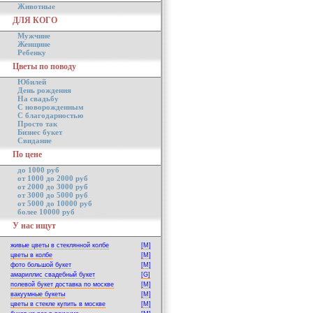
Животные
ДЛЯ КОГО
Мужчине
Женщине
Ребенку
Цветы по поводу
Юбилей
День рождения
На свадьбу
С новорожденным
С благодарностью
Просто так
Бизнес букет
Свидание
По цене
до 1000 руб
от 1000 до 2000 руб
от 2000 до 3000 руб
от 3000 до 5000 руб
от 5000 до 10000 руб
более 10000 руб
У нас ищут
живые цветы в стеклянной колбе
[M]
цветы в колбе
[M]
фото большой букет
[M]
амариллис свадебный букет
[G]
полевой букет доставка по москве
[M]
вакуумные букеты
[M]
цветы в стекле купить в москве
[M]