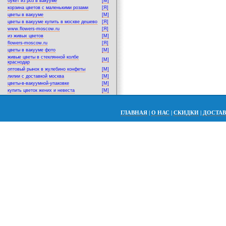
букет из роз в вакууме
[M]
корзина цветов с маленькими розами
[Я]
цветы в вакууме
[M]
цветы в вакууме купить в москве дешево
[Я]
www.flowers-moscow.ru
[Я]
из живых цветов
[M]
flowers-moscow.ru
[Я]
цветы в вакууме фото
[M]
живые цветы в стеклянной колбе
[M]
краснодар
оптовый рынок в жулебино конфеты
[M]
лилии с доставкой москва
[M]
цветы-в-вакуумной-упаковке
[M]
купить цветок жених и невеста
[M]
ГЛАВНАЯ
|
О НАС
|
СКИДКИ
|
ДОСТА