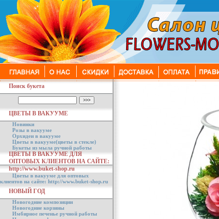
Поиск букета
ЦВЕТЫ В ВАКУУМЕ
Новинки
Розы в вакууме
Орхидеи в вакууме
Цветы в вакууме(цветы в стекле)
Букеты из мыла ручной работы
ЦВЕТЫ В ВАКУУМЕ ДЛЯ
ОПТОВЫХ КЛИЕНТОВ НА САЙТЕ:
http://www.buket-shop.ru
Цветы в вакууме для оптовых
клиентов на сайте: http://www.buket-shop.ru
НОВЫЙ ГОД
Новогодние композиции
Новогодние корзины
Имбирное печенье ручной работы