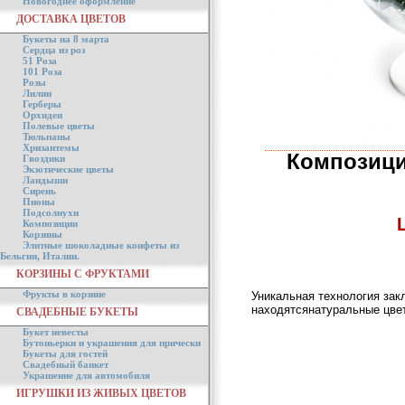
Новогоднее оформление
ДОСТАВКА ЦВЕТОВ
Букеты на 8 марта
Сердца из роз
51 Роза
101 Роза
Розы
Лилии
Герберы
Орхидеи
Полевые цветы
Тюльпаны
Хризантемы
Композици
Гвоздики
Экзотические цветы
Ландыши
Сирень
Пионы
Подсолнухи
Композиции
Корзины
Элитные шоколадные конфеты из
Бельгии, Италии.
КОРЗИНЫ С ФРУКТАМИ
Фрукты в корзине
Уникальная технология зак
находятсянатуральные цвет
СВАДЕБНЫЕ БУКЕТЫ
Букет невесты
Бутоньерки и украшения для прически
Букеты для гостей
Свадебный банкет
Украшение для автомобиля
ИГРУШКИ ИЗ ЖИВЫХ ЦВЕТОВ