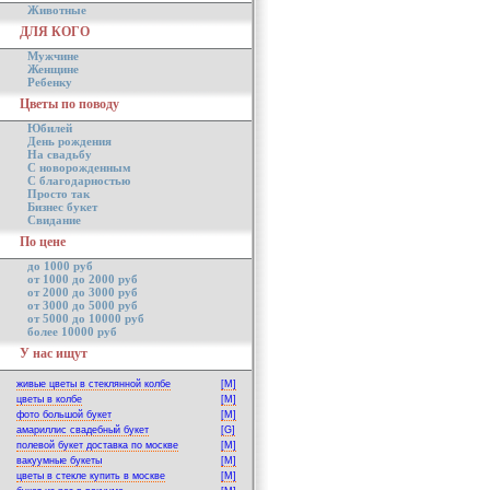
Животные
ДЛЯ КОГО
Мужчине
Женщине
Ребенку
Цветы по поводу
Юбилей
День рождения
На свадьбу
С новорожденным
С благодарностью
Просто так
Бизнес букет
Свидание
По цене
до 1000 руб
от 1000 до 2000 руб
от 2000 до 3000 руб
от 3000 до 5000 руб
от 5000 до 10000 руб
более 10000 руб
У нас ищут
живые цветы в стеклянной колбе
[M]
цветы в колбе
[M]
фото большой букет
[M]
амариллис свадебный букет
[G]
полевой букет доставка по москве
[M]
вакуумные букеты
[M]
цветы в стекле купить в москве
[M]