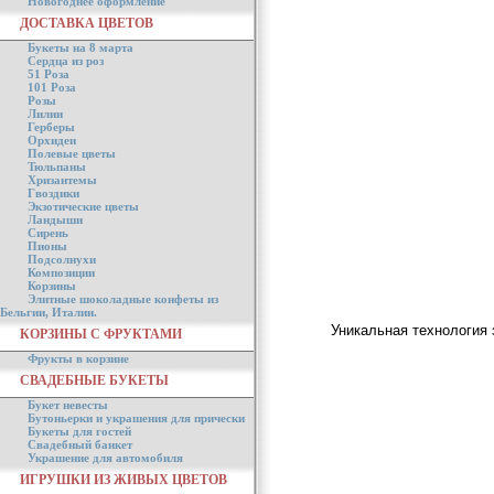
Новогоднее оформление
ДОСТАВКА ЦВЕТОВ
Букеты на 8 марта
Сердца из роз
51 Роза
101 Роза
Розы
Лилии
Герберы
Орхидеи
Полевые цветы
Тюльпаны
Хризантемы
Гвоздики
Экзотические цветы
Ландыши
Сирень
Пионы
Подсолнухи
Композиции
Корзины
Элитные шоколадные конфеты из
Бельгии, Италии.
Уникальная технология 
КОРЗИНЫ С ФРУКТАМИ
Фрукты в корзине
СВАДЕБНЫЕ БУКЕТЫ
Букет невесты
Бутоньерки и украшения для прически
Букеты для гостей
Свадебный банкет
Украшение для автомобиля
ИГРУШКИ ИЗ ЖИВЫХ ЦВЕТОВ