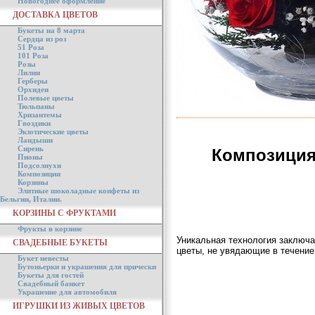
Новогоднее оформление
ДОСТАВКА ЦВЕТОВ
Букеты на 8 марта
Сердца из роз
51 Роза
101 Роза
Розы
Лилии
Герберы
Орхидеи
Полевые цветы
Тюльпаны
Хризантемы
Гвоздики
Экзотические цветы
Ландыши
Сирень
Композиция
Пионы
Подсолнухи
Композиции
Корзины
Элитные шоколадные конфеты из
Бельгии, Италии.
КОРЗИНЫ С ФРУКТАМИ
Фрукты в корзине
Уникальная технология заключа
СВАДЕБНЫЕ БУКЕТЫ
цветы, не увядающие в течение 
Букет невесты
Бутоньерки и украшения для прически
Букеты для гостей
Свадебный банкет
Украшение для автомобиля
ИГРУШКИ ИЗ ЖИВЫХ ЦВЕТОВ