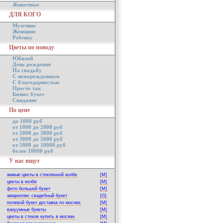
Животные
ДЛЯ КОГО
Мужчине
Женщине
Ребенку
Цветы по поводу
Юбилей
День рождения
На свадьбу
С новорожденным
С благодарностью
Просто так
Бизнес букет
Свидание
По цене
до 1000 руб
от 1000 до 2000 руб
от 2000 до 3000 руб
от 3000 до 5000 руб
от 5000 до 10000 руб
более 10000 руб
У нас ищут
живые цветы в стеклянной колбе
[M]
цветы в колбе
[M]
фото большой букет
[M]
амариллис свадебный букет
[G]
полевой букет доставка по москве
[M]
вакуумные букеты
[M]
цветы в стекле купить в москве
[M]