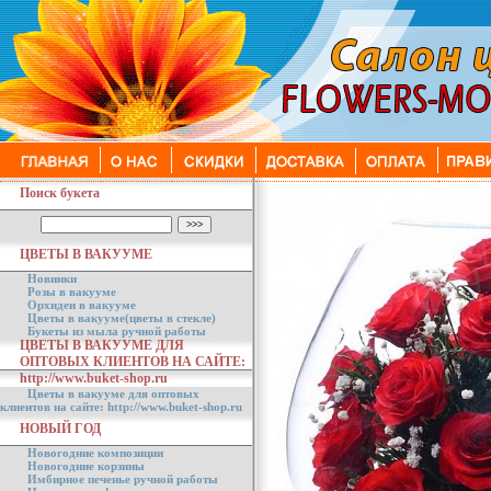
Поиск букета
ЦВЕТЫ В ВАКУУМЕ
Новинки
Розы в вакууме
Орхидеи в вакууме
Цветы в вакууме(цветы в стекле)
Букеты из мыла ручной работы
ЦВЕТЫ В ВАКУУМЕ ДЛЯ
ОПТОВЫХ КЛИЕНТОВ НА САЙТЕ:
http://www.buket-shop.ru
Цветы в вакууме для оптовых
клиентов на сайте: http://www.buket-shop.ru
НОВЫЙ ГОД
Новогодние композиции
Новогодние корзины
Имбирное печенье ручной работы