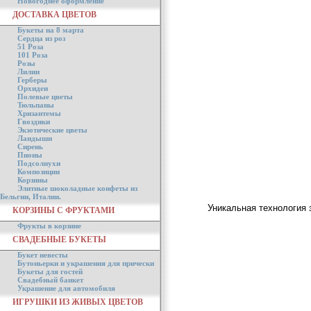
Новогоднее оформление
ДОСТАВКА ЦВЕТОВ
Букеты на 8 марта
Сердца из роз
51 Роза
101 Роза
Розы
Лилии
Герберы
Орхидеи
Полевые цветы
Тюльпаны
Хризантемы
Гвоздики
Экзотические цветы
Ландыши
Сирень
Пионы
Подсолнухи
Композиции
Корзины
Элитные шоколадные конфеты из
Бельгии, Италии.
Уникальная технология 
КОРЗИНЫ С ФРУКТАМИ
Фрукты в корзине
СВАДЕБНЫЕ БУКЕТЫ
Букет невесты
Бутоньерки и украшения для прически
Букеты для гостей
Свадебный банкет
Украшение для автомобиля
ИГРУШКИ ИЗ ЖИВЫХ ЦВЕТОВ