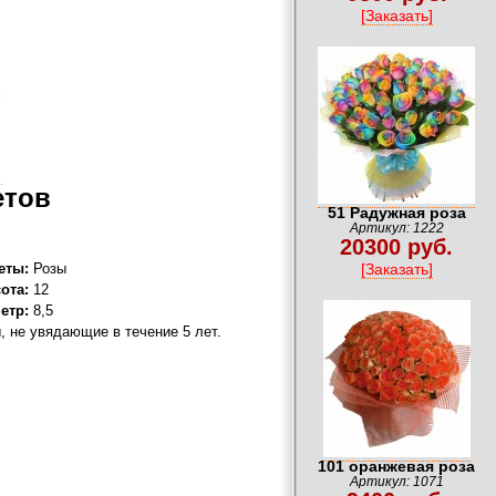
[Заказать]
етов
51 Радужная роза
Артикул: 1222
20300 руб.
еты:
Розы
[Заказать]
ота:
12
етр:
8,5
, не увядающие в течение 5 лет.
101 оранжевая роза
Артикул: 1071