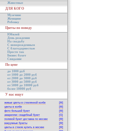
Животные
ДЛЯ КОГО
Мужчине
Женщине
Ребенку
Цветы по поводу
Юбилей
День рождения
На свадьбу
С новорожденным
С благодарностью
Просто так
Бизнес букет
Свидание
По цене
до 1000 руб
от 1000 до 2000 руб
от 2000 до 3000 руб
от 3000 до 5000 руб
от 5000 до 10000 руб
более 10000 руб
У нас ищут
живые цветы в стеклянной колбе
[M]
цветы в колбе
[M]
фото большой букет
[M]
амариллис свадебный букет
[G]
полевой букет доставка по москве
[M]
вакуумные букеты
[M]
цветы в стекле купить в москве
[M]