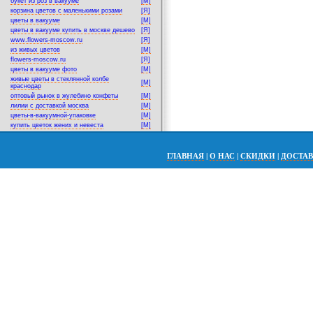
букет из роз в вакууме
[M]
корзина цветов с маленькими розами
[Я]
цветы в вакууме
[M]
цветы в вакууме купить в москве дешево
[Я]
www.flowers-moscow.ru
[Я]
из живых цветов
[M]
flowers-moscow.ru
[Я]
цветы в вакууме фото
[M]
живые цветы в стеклянной колбе
[M]
краснодар
оптовый рынок в жулебино конфеты
[M]
лилии с доставкой москва
[M]
цветы-в-вакуумной-упаковке
[M]
купить цветок жених и невеста
[M]
ГЛАВНАЯ
|
О НАС
|
СКИДКИ
|
ДОСТА