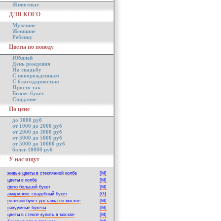
Животные
ДЛЯ КОГО
Мужчине
Женщине
Ребенку
Цветы по поводу
Юбилей
День рождения
На свадьбу
С новорожденным
С благодарностью
Просто так
Бизнес букет
Свидание
По цене
до 1000 руб
от 1000 до 2000 руб
от 2000 до 3000 руб
от 3000 до 5000 руб
от 5000 до 10000 руб
более 10000 руб
У нас ищут
живые цветы в стеклянной колбе
[M]
цветы в колбе
[M]
фото большой букет
[M]
амариллис свадебный букет
[G]
полевой букет доставка по москве
[M]
вакуумные букеты
[M]
цветы в стекле купить в москве
[M]