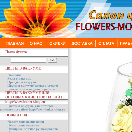
Поиск букета
ЦВЕТЫ В ВАКУУМЕ
Новинки
Розы в вакууме
Орхидеи в вакууме
Цветы в вакууме(цветы в стекле)
Букеты из мыла ручной работы
ЦВЕТЫ В ВАКУУМЕ ДЛЯ
ОПТОВЫХ КЛИЕНТОВ НА САЙТЕ:
http://www.buket-shop.ru
Цветы в вакууме для оптовых
клиентов на сайте: http://www.buket-shop.ru
НОВЫЙ ГОД
Новогодние композиции
Новогодние корзины
Имбирное печенье ручной работы