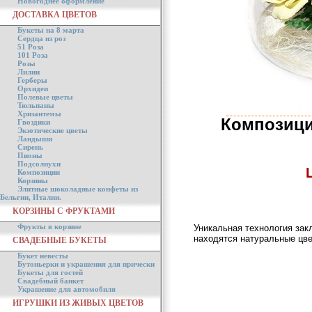
Новогоднее оформление
ДОСТАВКА ЦВЕТОВ
Букеты на 8 марта
Сердца из роз
51 Роза
101 Роза
Розы
Лилии
Герберы
Орхидеи
Полевые цветы
Тюльпаны
Хризантемы
Композици
Гвоздики
Экзотические цветы
Ландыши
Сирень
Пионы
Подсолнухи
Композиции
Корзины
Элитные шоколадные конфеты из
Бельгии, Италии.
КОРЗИНЫ С ФРУКТАМИ
Фрукты в корзине
Уникальная технология зак
находятся натуральные цве
СВАДЕБНЫЕ БУКЕТЫ
Букет невесты
Бутоньерки и украшения для прически
Букеты для гостей
Свадебный банкет
Украшение для автомобиля
ИГРУШКИ ИЗ ЖИВЫХ ЦВЕТОВ