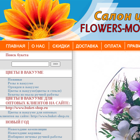
Поиск букета
ЦВЕТЫ В ВАКУУМЕ
Новинки
Розы в вакууме
Орхидеи в вакууме
Цветы в вакууме(цветы в стекле)
Букеты из мыла ручной работы
ЦВЕТЫ В ВАКУУМЕ ДЛЯ
ОПТОВЫХ КЛИЕНТОВ НА САЙТЕ:
http://www.buket-shop.ru
Цветы в вакууме для оптовых
клиентов на сайте: http://www.buket-shop.ru
НОВЫЙ ГОД
Новогодние композиции
Новогодние корзины
Имбирное печенье ручной работы