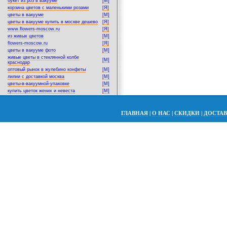
букет из роз в вакууме
[M]
корзина цветов с маленькими розами
[Я]
цветы в вакууме
[M]
цветы в вакууме купить в москве дешево
[Я]
www.flowers-moscow.ru
[Я]
из живых цветов
[M]
flowers-moscow.ru
[Я]
цветы в вакууме фото
[M]
живые цветы в стеклянной колбе
[M]
краснодар
оптовый рынок в жулебино конфеты
[M]
лилии с доставкой москва
[M]
цветы-в-вакуумной-упаковке
[M]
купить цветок жених и невеста
[M]
ГЛАВНАЯ
|
О НАС
|
СКИДКИ
|
ДОСТА