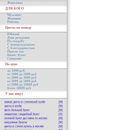
Животные
ДЛЯ КОГО
Мужчине
Женщине
Ребенку
Цветы по поводу
Юбилей
День рождения
На свадьбу
С новорожденным
С благодарностью
Просто так
Бизнес букет
Свидание
По цене
до 1000 руб
от 1000 до 2000 руб
от 2000 до 3000 руб
от 3000 до 5000 руб
от 5000 до 10000 руб
более 10000 руб
У нас ищут
живые цветы в стеклянной колбе
[M]
цветы в колбе
[M]
фото большой букет
[M]
амариллис свадебный букет
[G]
полевой букет доставка по москве
[M]
вакуумные букеты
[M]
цветы в стекле купить в москве
[M]