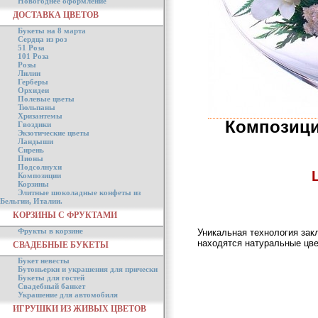
Новогоднее оформление
ДОСТАВКА ЦВЕТОВ
Букеты на 8 марта
Сердца из роз
51 Роза
101 Роза
Розы
Лилии
Герберы
Орхидеи
Полевые цветы
Тюльпаны
Хризантемы
Композици
Гвоздики
Экзотические цветы
Ландыши
Сирень
Пионы
Подсолнухи
Композиции
Корзины
Элитные шоколадные конфеты из
Бельгии, Италии.
КОРЗИНЫ С ФРУКТАМИ
Фрукты в корзине
Уникальная технология зак
находятся натуральные цве
СВАДЕБНЫЕ БУКЕТЫ
Букет невесты
Бутоньерки и украшения для прически
Букеты для гостей
Свадебный банкет
Украшение для автомобиля
ИГРУШКИ ИЗ ЖИВЫХ ЦВЕТОВ