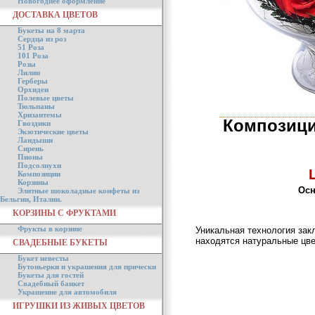
Новогоднее оформление
ДОСТАВКА ЦВЕТОВ
Букеты на 8 марта
Сердца из роз
51 Роза
101 Роза
Розы
Лилии
Герберы
Орхидеи
Полевые цветы
Тюльпаны
Хризантемы
Композици
Гвоздики
Экзотические цветы
Ландыши
Сирень
Пионы
Подсолнухи
Композиции
Корзины
Осн
Элитные шоколадные конфеты из
Бельгии, Италии.
КОРЗИНЫ С ФРУКТАМИ
Фрукты в корзине
Уникальная технология зак
находятся натуральные цве
СВАДЕБНЫЕ БУКЕТЫ
Букет невесты
Бутоньерки и украшения для прически
Букеты для гостей
Свадебный банкет
Украшение для автомобиля
ИГРУШКИ ИЗ ЖИВЫХ ЦВЕТОВ