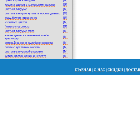
букет из роз в вакууме
[M]
корзина цветов с маленькими розами
[Я]
цветы в вакууме
[M]
цветы в вакууме купить в москве дешево
[Я]
www.flowers-moscow.ru
[Я]
из живых цветов
[M]
flowers-moscow.ru
[Я]
цветы в вакууме фото
[M]
живые цветы в стеклянной колбе
[M]
краснодар
оптовый рынок в жулебино конфеты
[M]
лилии с доставкой москва
[M]
цветы-в-вакуумной-упаковке
[M]
купить цветок жених и невеста
[M]
ГЛАВНАЯ
|
О НАС
|
СКИДКИ
|
ДОСТА