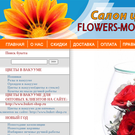
Поиск букета
ЦВЕТЫ В ВАКУУМЕ
Новинки
Розы в вакууме
Орхидеи в вакууме
Цветы в вакууме(цветы в стекле)
Букеты из мыла ручной работы
ЦВЕТЫ В ВАКУУМЕ ДЛЯ
ОПТОВЫХ КЛИЕНТОВ НА САЙТЕ:
http://www.buket-shop.ru
Цветы в вакууме для оптовых
клиентов на сайте: http://www.buket-shop.ru
НОВЫЙ ГОД
Новогодние композиции
Новогодние корзины
Имбирное печенье ручной работы