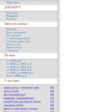
Животные
ДЛЯ КОГО
Мужчине
Женщине
Ребенку
Цветы по поводу
Юбилей
День рождения
На свадьбу
С новорожденным
С благодарностью
Просто так
Бизнес букет
Свидание
По цене
до 1000 руб
от 1000 до 2000 руб
от 2000 до 3000 руб
от 3000 до 5000 руб
от 5000 до 10000 руб
более 10000 руб
У нас ищут
живые цветы в стеклянной колбе
[M]
цветы в колбе
[M]
фото большой букет
[M]
амариллис свадебный букет
[G]
полевой букет доставка по москве
[M]
вакуумные букеты
[M]
цветы в стекле купить в москве
[M]